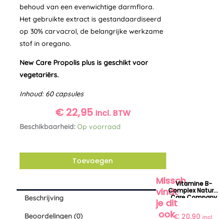
behoud van een evenwichtige darmflora.
Het gebruikte extract is gestandaardiseerd
op 30% carvacrol, de belangrijke werkzame
stof in oregano.
New Care Propolis plus is geschikt voor
vegetariërs.
Inhoud: 60 capsules
€
22,95
Incl. BTW
Propolis
Beschikbaarheid:
Op voorraad
plus
Alternative:
New
Toevoegen
Care
aantal
Misschien
Vitamine B-
vindt
Complex Natura
Care Company
Beschrijving
je dit
ook
Beoordelingen (0)
€
20,90
incl.