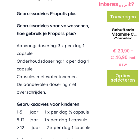
interessant?
BTW
Gebruiksadvies Propolis plus:
Toevoegen
Gebruiksadvies voor volwassenen,
P
Dit
Gebufferde
hoe gebruik je Propolis plus?
r
Vitamine C
produc
Complex
i
Natural Care
heeft
Aanvangsdosering: 3 x per dag 1
j
Company
€
20,90
-
meerde
s
capsule
€
46,90
incl.
variatie
k
Onderhoudsdosering: 1 x per dag 1
BTW
l
Deze
capsule
a
optie
Opties
Capsules met water innemen.
s
selecteren
kan
De aanbevolen dosering niet
s
gekoze
overschrijden.
e
worden
:
Gebruiksadvies voor kinderen
€
op
1-5 jaar 1 x per dag ½ capsule
de
2
5-12 jaar 1 x per dag 1 capsule
produc
0
> 12 jaar 2 x per dag 1 capsule
,
9