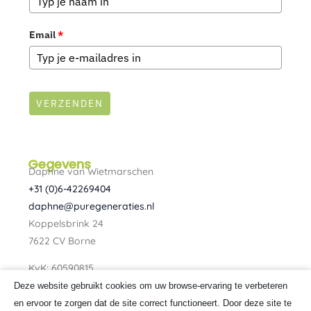
Email
*
VERZENDEN
Gegevens
Daphne van Wietmarschen
+31 (0)6-42269404
daphne@puregeneraties.nl
Koppelsbrink 24
7622 CV Borne
KvK: 60590815
BTW: NL080734303B01
Deze website gebruikt cookies om uw browse-ervaring te verbeteren
F
I
en ervoor te zorgen dat de site correct functioneert. Door deze site te