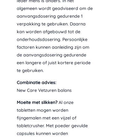
Ieder mens is anders. In het
0
algemeen wordt geadviseerd om de
t
aanvangsdosering gedurende 1
o
verpakking te gebruiken. Daarna
t
€
kan worden afgebouwd tot de
onderhoudsdosering. Persoonlijke
4
factoren kunnen aanleiding zijn om
6
de aanvangsdosering gedurende
,
een langere of juist kortere periode
9
te gebruiken.
0
Combinatie advies:
New Care Vetzuren balans
Moeite met slikken?
Al onze
tabletten mogen worden
fijngemalen met een vijzel of
tabletcrusher. Met poeder gevulde
capsules kunnen worden