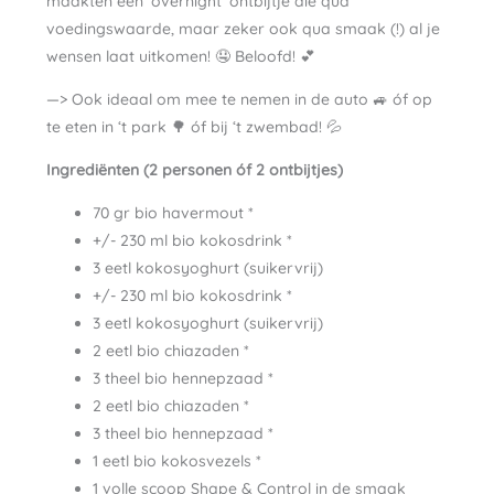
maakten een ‘overnight’ ontbijtje die qua
voedingswaarde, maar zeker ook qua smaak (!) al je
wensen laat uitkomen! 🤤 Beloofd! 💕
—> Ook ideaal om mee te nemen in de auto 🚙 óf op
te eten in ‘t park 🌳 óf bij ‘t zwembad! 💦
Ingrediënten (2 personen óf 2 ontbijtjes)
70 gr bio havermout *
+/- 230 ml bio kokosdrink *
3 eetl kokosyoghurt (suikervrij)
+/- 230 ml bio kokosdrink *
3 eetl kokosyoghurt (suikervrij)
2 eetl bio chiazaden *
3 theel bio hennepzaad *
2 eetl bio chiazaden *
3 theel bio hennepzaad *
1 eetl bio kokosvezels *
1 volle scoop Shape & Control in de smaak