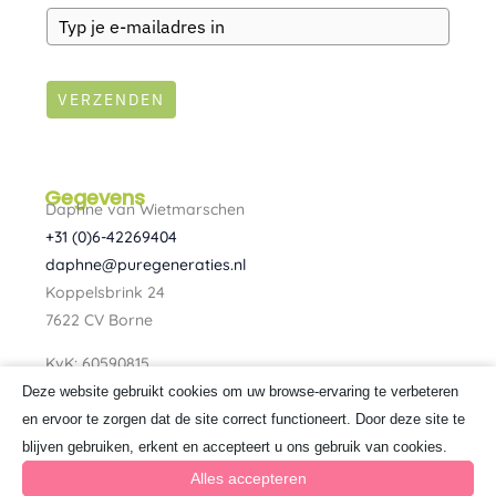
VERZENDEN
Gegevens
Daphne van Wietmarschen
+31 (0)6-42269404
daphne@puregeneraties.nl
Koppelsbrink 24
7622 CV Borne
KvK: 60590815
BTW: NL080734303B01
Deze website gebruikt cookies om uw browse-ervaring te verbeteren
F
I
en ervoor te zorgen dat de site correct functioneert. Door deze site te
a
n
blijven gebruiken, erkent en accepteert u ons gebruik van cookies.
c
s
e
t
Alles accepteren
b
a