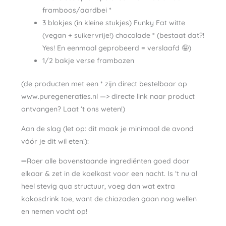
framboos/aardbei *
3 blokjes (in kleine stukjes) Funky Fat witte
(vegan + suikervrije!) chocolade * (bestaat dat?!
Yes! En eenmaal geprobeerd = verslaafd 🤪)
1/2 bakje verse frambozen
(de producten met een * zijn direct bestelbaar op
www.puregeneraties.nl —> directe link naar product
ontvangen? Laat ‘t ons weten!)
Aan de slag (let op: dit maak je minimaal de avond
vóór je dit wil eten!):
➖Roer alle bovenstaande ingrediënten goed door
elkaar & zet in de koelkast voor een nacht. Is ‘t nu al
heel stevig qua structuur, voeg dan wat extra
kokosdrink toe, want de chiazaden gaan nog wellen
en nemen vocht op!