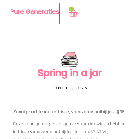
Ga
0
Pure Generaties
Winkelwagen
naar
de
inhoud
Spring in a jar
JUNI 18, 2025
Zonnige ochtenden = frisse, voedzame ontbijtjes! 🌞💛
Deze zonnige dagen zorgen ervoor dat wij zin hebben
in frisse voedzame ontbijtjes, jullie ook? 😊 Wij