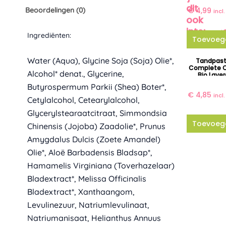
dit
Beoordelingen (0)
€
4,99
incl
ook
interess
Ingrediënten:
Toevoeg
Ingrerediëntenëm
Water (Aqua), Glycine Soja (Soja) Olie*,
Tandpas
Complete 
Alcohol* denat., Glycerine,
Bio Laver
Butyrospermum Parkii (Shea) Boter*,
€
4,85
incl
Cetylalcohol, Cetearylalcohol,
Glycerylstearaatcitraat, Simmondsia
Toevoeg
Chinensis (Jojoba) Zaadolie*, Prunus
Amygdalus Dulcis (Zoete Amandel)
Olie*, Aloë Barbadensis Bladsap*,
Hamamelis Virginiana (Toverhazelaar)
Bladextract*, Melissa Officinalis
Bladextract*, Xanthaangom,
Levulinezuur, Natriumlevulinaat,
Natriumanisaat, Helianthus Annuus