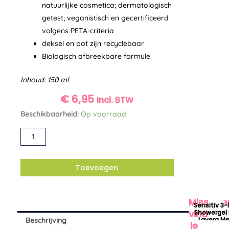
natuurlijke cosmetica; dermatologisch
getest; veganistisch en gecertificeerd
volgens PETA-criteria
deksel en pot zijn recyclebaar
Biologisch afbreekbare formule
Inhoud: 150 ml
€
6,95
Incl. BTW
Basis
Beschikbaarheid:
Op voorraad
Sensitiv
Alternative:
all-
round
creme
Toevoegen
bio
Lavera
Misschie
aantal
Sensitiv 3-
vindt
Showergel 
Lavera M
Beschrijving
je