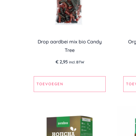
Drop aardbei mix bio Candy
Org
Tree
€
2,95
incl. BTW
TOEVOEGEN
TOE