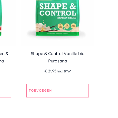
en &
Shape & Control Vanille bio
na
Purasana
€
21,95
incl. BTW
TOEVOEGEN