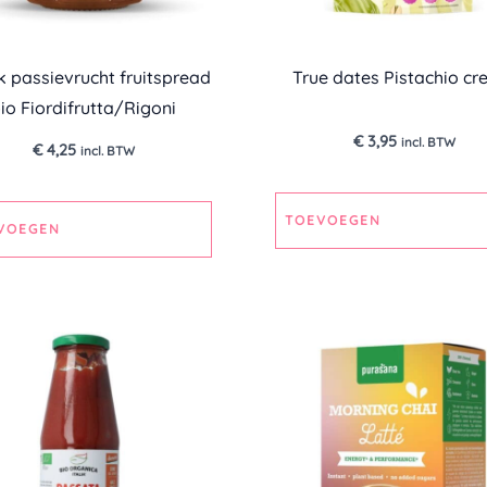
k passievrucht fruitspread
True dates Pistachio c
io Fiordifrutta/Rigoni
€
3,95
incl. BTW
€
4,25
incl. BTW
TOEVOEGEN
VOEGEN