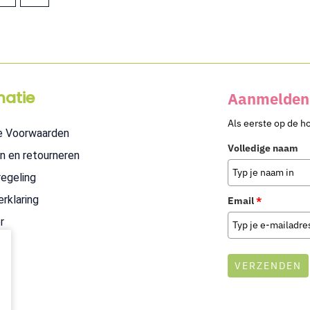
matie
Aanmelden 
Als eerste op de h
e Voorwaarden
Volledige naam
n en retourneren
regeling
erklaring
Email
*
r
VERZENDEN