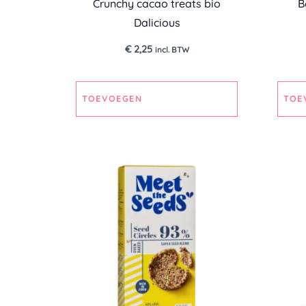
Crunchy cacao treats bio
B
Dalicious
€
2,25
incl. BTW
TOEVOEGEN
TOE