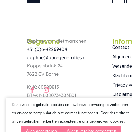
Gegevens
Infor
Daphne van Wietmarschen
Contact
+31 (0)6-42269404
Algemen
daphne@puregeneraties.nl
Koppelsbrink 24
Verzende
7622 CV Borne
Klachten
Privacy v
F
I
KvK: 60590815
a
n
Disclaime
BTW: NL080734303B01
c
s
e
t
Deze website gebruikt cookies om uw browse-ervaring te verbeteren
b
a
en ervoor te zorgen dat de site correct functioneert. Door deze site te
o
g
o
r
blijven gebruiken, erkent en accepteert u ons gebruik van cookies.
k
a
Alles accepteren
Alleen vereiste accepteren