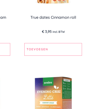
ream
True dates Cinnamon roll
€
3,95
incl. BTW
TOEVOEGEN