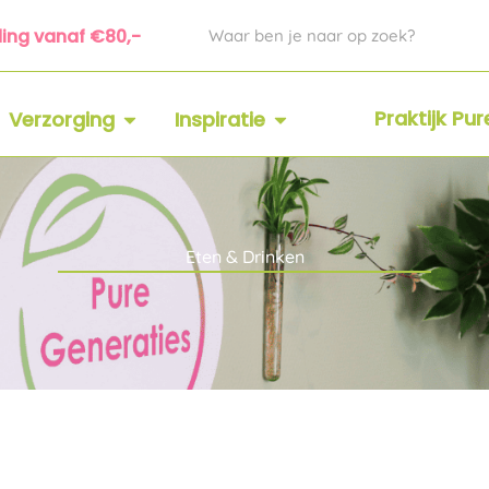
Zoeken
ding vanaf €80,-
 SUPPLEMENTEN
OPEN VERZORGING
OPEN INSPIRATIE
Praktijk Pu
Verzorging
Inspiratie
Eten & Drinken