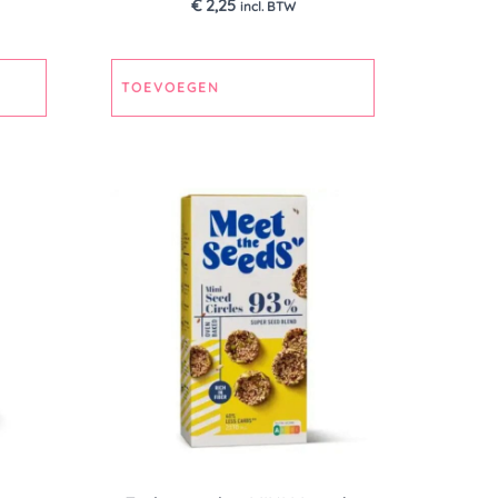
€
2,25
incl. BTW
TOEVOEGEN