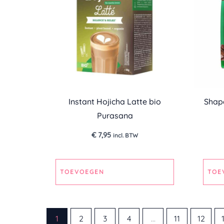
Instant Hojicha Latte bio
Shap
Purasana
€
7,95
incl. BTW
TOEVOEGEN
TOE
1
2
3
4
…
11
12