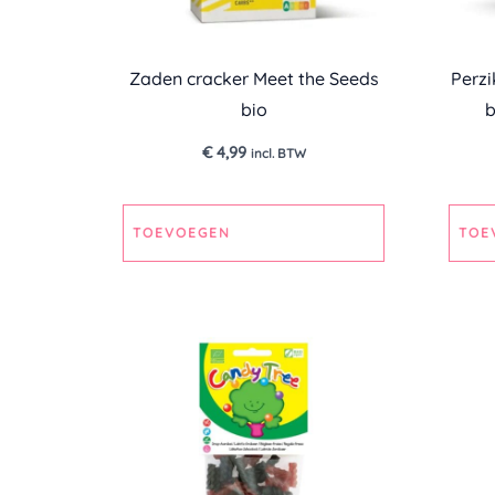
Zaden cracker Meet the Seeds
Perzi
bio
b
€
4,99
incl. BTW
TOEVOEGEN
TOE