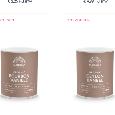
€
2,25
€
4,99
incl. BTW
incl. BTW
VOEGEN
TOEVOEGEN