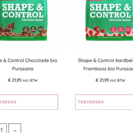
e & Control Chocolade bio
Shape & Control Aardbei
Purasana
Framboos bio Purasa
€
21,95
€
21,95
incl. BTW
incl. BTW
VOEGEN
TOEVOEGEN
13
→