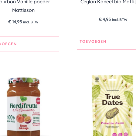
ourbon Vanille poeder
Ceylon Kaneel bio Matti
Mattisson
€
4,95
incl. BTW
€
14,95
incl. BTW
TOEVOEGEN
VOEGEN