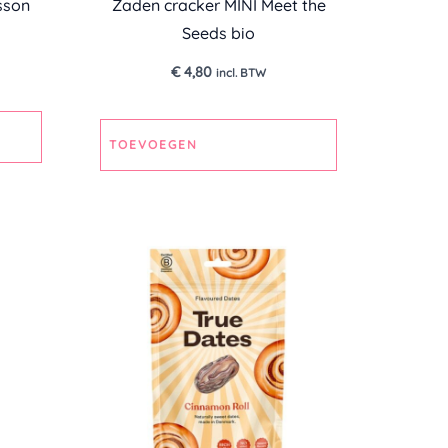
sson
Zaden cracker MINI Meet the
Seeds bio
€
4,80
incl. BTW
TOEVOEGEN