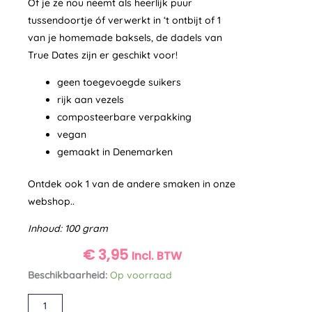
Of je ze nou neemt als heerlijk puur
tussendoortje óf verwerkt in ‘t ontbijt of 1
van je homemade baksels, de dadels van
True Dates zijn er geschikt voor!
geen toegevoegde suikers
rijk aan vezels
composteerbare verpakking
vegan
gemaakt in Denemarken
Ontdek ook 1 van de andere smaken in onze
webshop..
Inhoud: 100 gram
€
3,95
Incl. BTW
True
Beschikbaarheid:
Op voorraad
dates
Alternative:
Pistachio