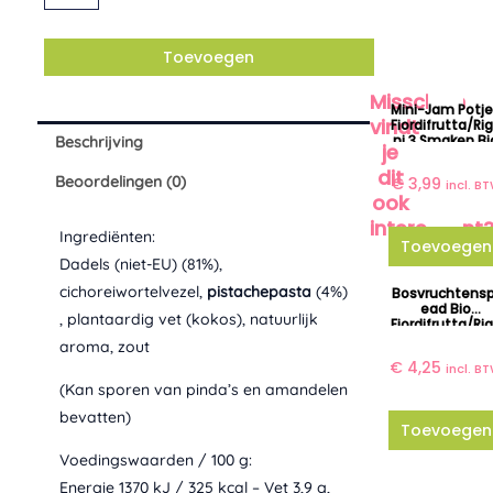
cream
aantal
Toevoegen
Misschien
Mini-Jam Potj
vindt
Fiordifrutta/Ri
Ni 3 Smaken Bi
Beschrijving
je
dit
Beoordelingen (0)
€
3,99
incl. B
ook
interessant
Ingrediënten:
Toevoegen
Dadels (niet-EU) (81%),
cichoreiwortelvezel,
pistachepasta
(4%)
Bosvruchtensp
Ead Bio
, plantaardig vet (kokos), natuurlijk
Fiordifrutta/Ri
Ni
aroma, zout
€
4,25
incl. B
(Kan sporen van pinda’s en amandelen
bevatten)
Toevoegen
Voedingswaarden / 100 g:
Energie 1370 kJ / 325 kcal – Vet 3,9 g,