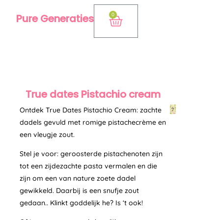
Ga
0
Pure Generaties
Winkelwagen
naar
de
inhoud
True dates Pistachio cream
Ontdek True Dates Pistachio Cream: zachte
dadels gevuld met romige pistachecrème en
een vleugje zout.
Stel je voor: geroosterde pistachenoten zijn
tot een zijdezachte pasta vermalen en die
zijn om een ​​van nature zoete dadel
gewikkeld. Daarbij is een snufje zout
gedaan.. Klinkt goddelijk he? Is ‘t ook!