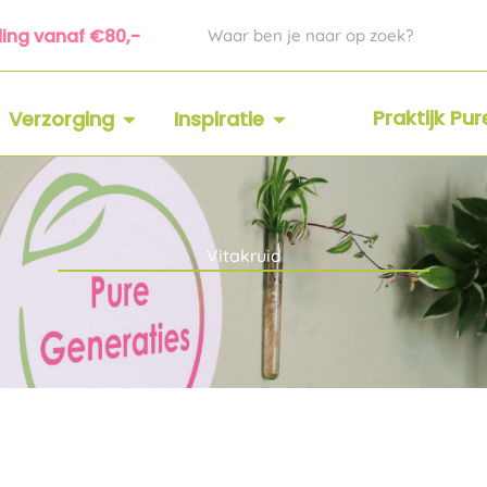
Zoeken
ding vanaf €80,-
 SUPPLEMENTEN
OPEN VERZORGING
OPEN INSPIRATIE
Praktijk Pu
Verzorging
Inspiratie
Vitakruid