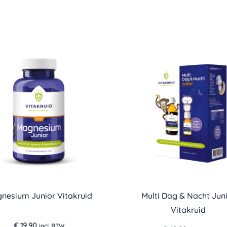
nesium Junior Vitakruid
Multi Dag & Nacht Jun
Vitakruid
€
19,90
incl. BTW