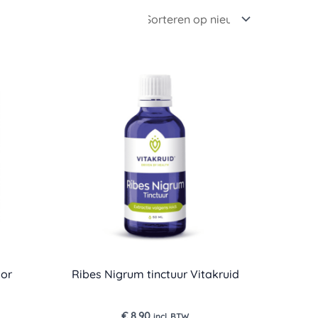
ior
Ribes Nigrum tinctuur Vitakruid
€
8,90
incl. BTW