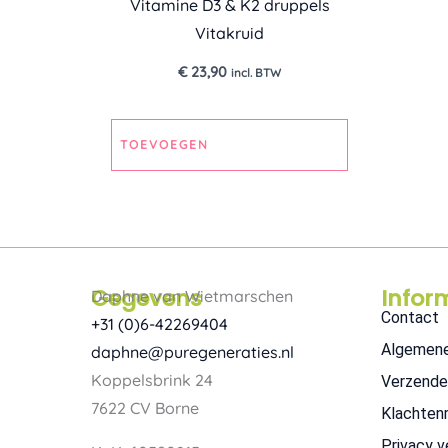
Vitamine D3 & K2 druppels
Vitakruid
€
23,90
incl. BTW
TOEVOEGEN
Gegevens
Infor
Daphne van Wietmarschen
Contact
+31 (0)6-42269404
Algemen
daphne@puregeneraties.nl
Koppelsbrink 24
Verzende
7622 CV Borne
Klachten
Privacy v