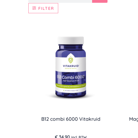
FILTER
B12 combi 6000 Vitakruid
Mag
€
34,90
incl. BTW