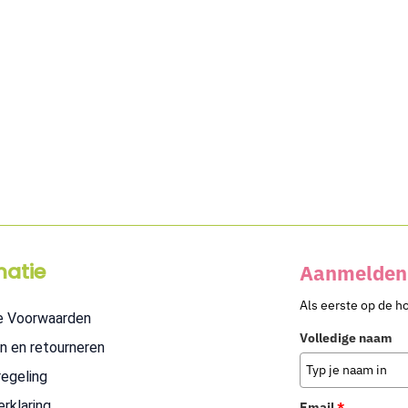
matie
Aanmelden 
Als eerste op de h
e Voorwaarden
Volledige naam
n en retourneren
regeling
erklaring
Email
*