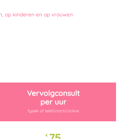
en, op kinderen en op vrouwen
Vervolgconsult
per uur
fysiek of telefonisch/online
75
€