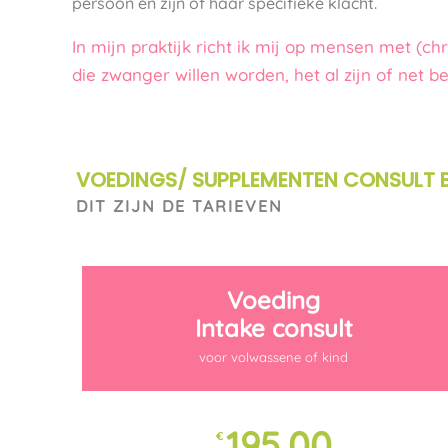
persoon en zijn of haar specifieke klacht.
In mijn praktijk richt ik mij op mensen met (
die zwanger willen worden, het al zijn of net bev
VOEDINGS/ SUPPLEMENTEN CONSULT B
DIT ZIJN DE TARIEVEN
Voeding
Intake consult
voor volwassene of kind
195,00
€