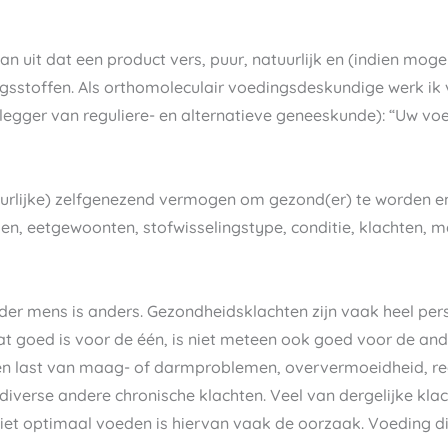
 uit dat een product vers, puur, natuurlijk en (indien mogel
gsstoffen. Als orthomoleculair voedingsdeskundige werk ik v
egger van reguliere- en alternatieve geneeskunde): “Uw vo
uurlijke) zelfgenezend vermogen om gezond(er) te worden en/
den, eetgewoonten, stofwisselingstype, conditie, klachten, 
eder mens is anders. Gezondheidsklachten zijn vaak heel per
t goed is voor de één, is niet meteen ook goed voor de ande
ben last van maag- of darmproblemen, oververmoeidheid, r
f diverse andere chronische klachten. Veel van dergelijke k
iet optimaal voeden is hiervan vaak de oorzaak. Voeding di