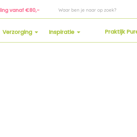
Zoeken
ding vanaf €80,-
 SUPPLEMENTEN
OPEN VERZORGING
OPEN INSPIRATIE
Praktijk Pu
Verzorging
Inspiratie