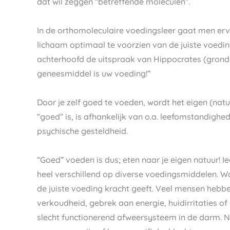
dat wil zeggen “betreffende moleculen”.
In de orthomoleculaire voedingsleer gaat men ervan
lichaam optimaal te voorzien van de juiste voedin
achterhoofd de uitspraak van Hippocrates (grondl
geneesmiddel is uw voeding!”
Door je zelf goed te voeden, wordt het eigen (nat
“goed” is, is afhankelijk van o.a. leefomstandighe
psychische gesteldheid.
“Goed” voeden is dus; eten naar je eigen natuur! I
heel verschillend op diverse voedingsmiddelen. Wa
de juiste voeding kracht geeft. Veel mensen heb
verkoudheid, gebrek aan energie, huidirritaties o
slecht functionerend afweersysteem in de darm. N