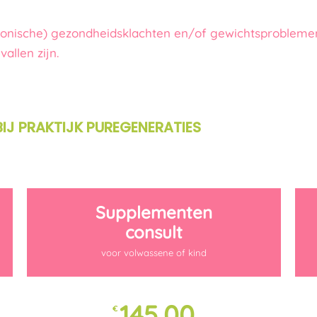
chronische) gezondheidsklachten en/of gewichtsproblem
allen zijn.
IJ PRAKTIJK PUREGENERATIES
Supplementen
consult
voor volwassene of kind
145,00
€