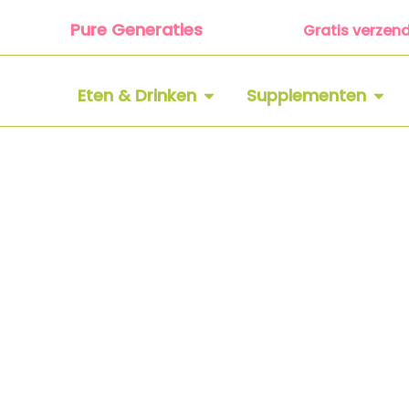
Ga
Pure Generaties
Gratis verzen
naar
de
inhoud
OPEN ETEN & DRINKEN
OPEN
Eten & Drinken
Supplementen
Voedingsadvies