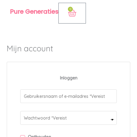
Ga
0
Pure Generaties
Winkelwagen
naar
de
inhoud
Mijn account
Inloggen
A