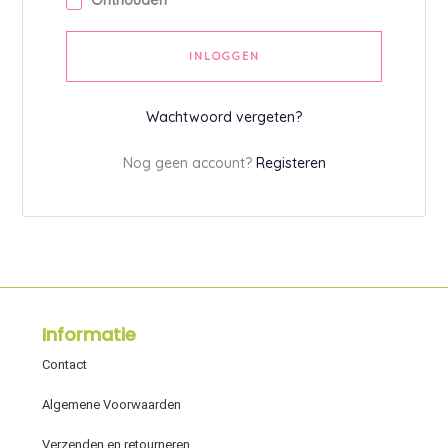
Onthouden
l
t
INLOGGEN
e
r
Wachtwoord vergeten?
n
a
Nog geen account?
Registeren
t
i
v
e
:
Informatie
Contact
Algemene Voorwaarden
Verzenden en retourneren