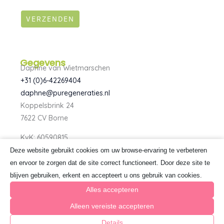
VERZENDEN
Gegevens
Daphne van Wietmarschen
+31 (0)6-42269404
daphne@puregeneraties.nl
Koppelsbrink 24
7622 CV Borne
KvK: 60590815
BTW: NL080734303B01
Deze website gebruikt cookies om uw browse-ervaring te verbeteren
F
I
en ervoor te zorgen dat de site correct functioneert. Door deze site te
a
n
blijven gebruiken, erkent en accepteert u ons gebruik van cookies.
c
s
e
t
Alles accepteren
b
a
o
g
Alleen vereiste accepteren
o
r
k
a
Details