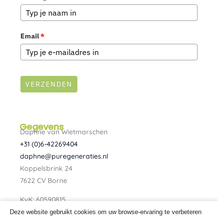
Email
*
VERZENDEN
Gegevens
Daphne van Wietmarschen
+31 (0)6-42269404
daphne@puregeneraties.nl
Koppelsbrink 24
7622 CV Borne
KvK: 60590815
BTW: NL080734303B01
Deze website gebruikt cookies om uw browse-ervaring te verbeteren