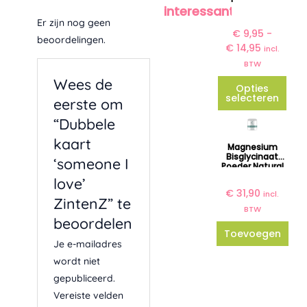
j
interessant?
meerdere
s
Er zijn nog geen
variaties.
€
9,95
-
k
beoordelingen.
€
14,95
l
Deze
incl.
a
BTW
optie
s
Wees de
kan
Opties
s
selecteren
gekozen
eerste om
e
worden
:
“Dubbele
€
op
kaart
Magnesium
de
Bisglycinaat
‘someone I
9
Poeder Natural
productpag
Care Company
,
love’
9
€
31,90
incl.
ZintenZ” te
5
BTW
beoordelen
t
Toevoegen
o
Je e-mailadres
t
wordt niet
€
gepubliceerd.
1
Vereiste velden