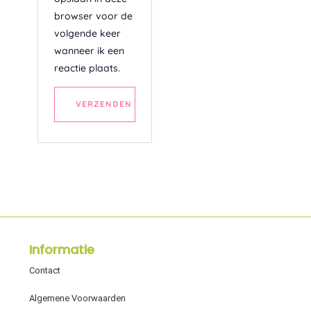
browser voor de
volgende keer
wanneer ik een
reactie plaats.
A
l
t
e
r
n
a
Informatie
t
Contact
i
v
Algemene Voorwaarden
e