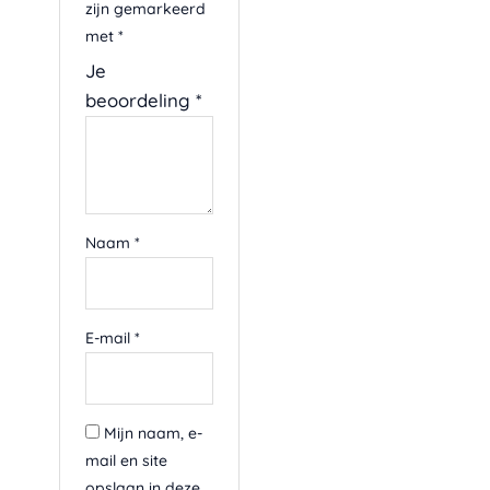
4
zijn gemarkeerd
,
met
*
9
Je
5
beoordeling
*
Naam
*
E-mail
*
Mijn naam, e-
mail en site
opslaan in deze