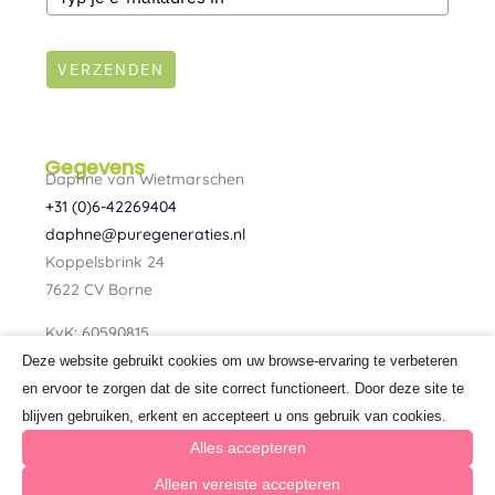
VERZENDEN
Gegevens
Daphne van Wietmarschen
+31 (0)6-42269404
daphne@puregeneraties.nl
Koppelsbrink 24
7622 CV Borne
KvK: 60590815
BTW: NL080734303B01
Deze website gebruikt cookies om uw browse-ervaring te verbeteren
F
I
en ervoor te zorgen dat de site correct functioneert. Door deze site te
a
n
blijven gebruiken, erkent en accepteert u ons gebruik van cookies.
c
s
e
t
Alles accepteren
b
a
o
g
Alleen vereiste accepteren