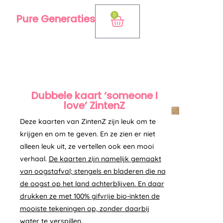
Ga
0
Pure Generaties
Winkelwagen
naar
de
inhoud
Dubbele kaart ‘someone I
love’ ZintenZ
Deze kaarten van ZintenZ zijn leuk om te
krijgen en om te geven. En ze zien er niet
alleen leuk uit, ze vertellen ook een mooi
verhaal.
De kaarten zijn namelijk gemaakt
van oogstafval; stengels en bladeren die na
de oogst op het land achterblijven. En daar
drukken ze met 100% gifvrije bio-inkten de
mooiste tekeningen op, zonder daarbij
water te verspillen.