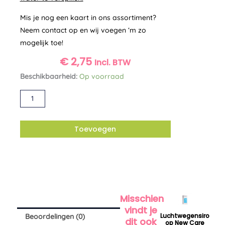
Mis je nog een kaart in ons assortiment?
Neem contact op en wij voegen ‘m zo
mogelijk toe!
€
2,75
Incl. BTW
Dubbele
Beschikbaarheid:
Op voorraad
kaart
Alternative:
'someone
I
love'
Toevoegen
ZintenZ
aantal
Misschien
P
Dit
r
vindt je
product
Luchtwegensiro
Beoordelingen (0)
i
dit ook
Op New Care
heeft