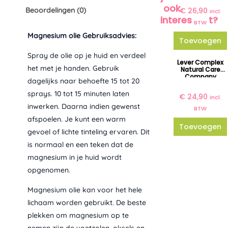
ook
Beoordelingen (0)
€
26,90
incl.
interessant?
BTW
Magnesium olie Gebruiksadvies:
Toevoegen
Spray de olie op je huid en verdeel
Lever Complex
het met je handen. Gebruik
Natural Care
Company
dagelijks naar behoefte 15 tot 20
sprays. 10 tot 15 minuten laten
€
24,90
incl.
inwerken. Daarna indien gewenst
BTW
afspoelen. Je kunt een warm
Toevoegen
gevoel of lichte tinteling ervaren. Dit
is normaal en een teken dat de
magnesium in je huid wordt
opgenomen.
Magnesium olie kan voor het hele
lichaam worden gebruikt. De beste
plekken om magnesium op te
nemen zijn de voetzolen, oksels en