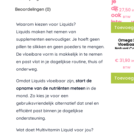
je
dit
Beoordelingen (0)
€
27,50
i
ook
BTW
interess
Waarom kiezen voor Liquids?
Toevoeg
Liquids maken het nemen van
supplementen eenvoudiger. Je hoeft geen
Omega 
Vloeibaa
pillen te slikken en geen poeders te mengen.
Natural C
Compan
De vloeibare vorm is makkelijk in te nemen
€
31,90
i
en past vlot in je dagelijkse routine, thuis of
BTW
onderweg.
Toevoeg
Omdat Liquids vloeibaar zijn,
start de
opname van de nutriënten meteen
in de
mond. Zo kies je voor een
gebruiksvriendelijk alternatief dat snel en
efficiënt past binnen je dagelijkse
ondersteuning.
Wat doet Multivitamin Liquid voor jou?