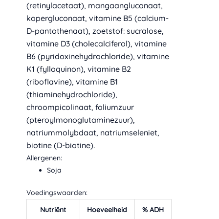
(retinylacetaat), mangaangluconaat,
kopergluconaat, vitamine B5 (calcium-
D-pantothenaat), zoetstof: sucralose,
vitamine D3 (cholecalciferol), vitamine
B6 (pyridoxinehydrochloride), vitamine
K1 (fylloquinon), vitamine B2
(riboflavine), vitamine B1
(thiaminehydrochloride),
chroompicolinaat, foliumzuur
(pteroylmonoglutaminezuur),
natriummolybdaat, natriumseleniet,
biotine (D-biotine).
Allergenen:
Soja
Voedingswaarden:
Nutriënt
Hoeveelheid
% ADH