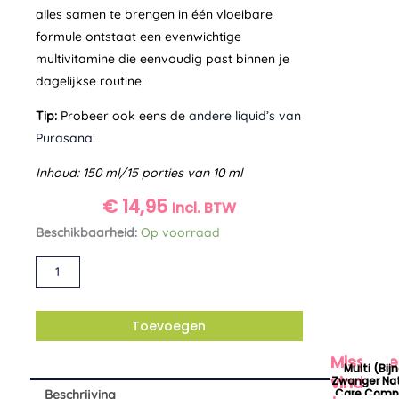
alles samen te brengen in één vloeibare
formule ontstaat een evenwichtige
multivitamine die eenvoudig past binnen je
dagelijkse routine.
Tip:
Probeer ook eens de
andere liquid’s van
Purasana
!
Inhoud: 150 ml/15 porties van 10 ml
€
14,95
Incl. BTW
Multivitamin
Beschikbaarheid:
Op voorraad
Liquid
Alternative:
Purasana
aantal
Toevoegen
Misschie
Multi (bij
vindt
Zwanger Nat
Care Comp
Beschrijving