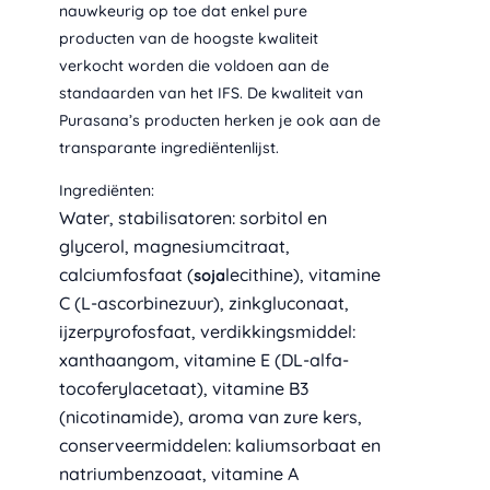
nauwkeurig op toe dat enkel pure
producten van de hoogste kwaliteit
verkocht worden die voldoen aan de
standaarden van het IFS. De kwaliteit van
Purasana’s producten herken je ook aan de
transparante ingrediëntenlijst.
Ingrediënten:
Water, stabilisatoren: sorbitol en
glycerol, magnesiumcitraat,
calciumfosfaat (
lecithine), vitamine
soja
C (L-ascorbinezuur), zinkgluconaat,
ijzerpyrofosfaat, verdikkingsmiddel:
xanthaangom, vitamine E (DL-alfa-
tocoferylacetaat), vitamine B3
(nicotinamide), aroma van zure kers,
conserveermiddelen: kaliumsorbaat en
natriumbenzoaat, vitamine A