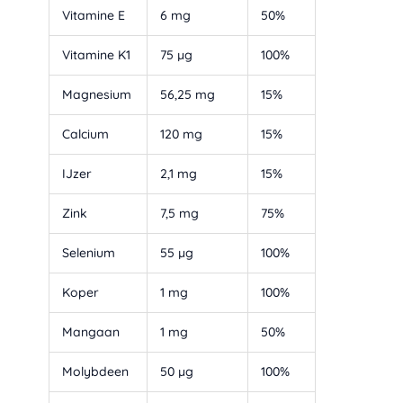
Vitamine E
6 mg
50%
Vitamine K1
75 µg
100%
Magnesium
56,25 mg
15%
Calcium
120 mg
15%
IJzer
2,1 mg
15%
Zink
7,5 mg
75%
Selenium
55 µg
100%
Koper
1 mg
100%
Mangaan
1 mg
50%
Molybdeen
50 µg
100%