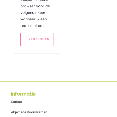
browser voor de
volgende keer
wanneer ik een
reactie plaats.
A
l
t
e
r
n
a
Informatie
t
Contact
i
v
Algemene Voorwaarden
e