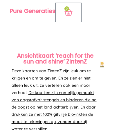
Ga
0
Pure Generaties
Winkelwagen
naar
de
inhoud
Ansichtkaart ‘reach for the
sun and shine’ ZintenZ
Deze kaarten van ZintenZ zijn leuk om te
krijgen en om te geven. En ze zien er niet
alleen leuk uit, ze vertellen ook een mooi
verhaal.
De kaarten zijn namelijk gemaakt
van oogstafval; stengels en bladeren die na
de oogst op het land achterblijven. En daar
drukken ze met 100% gifvrije bio-inkten de
mooiste tekeningen op, zonder daarbij
water te verspillen.