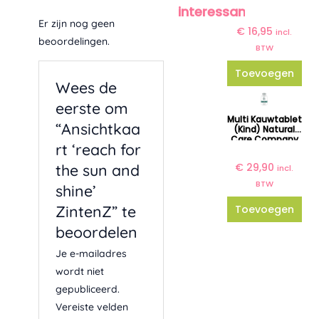
interessant?
Er zijn nog geen
€
16,95
incl.
beoordelingen.
BTW
Toevoegen
Wees de
eerste om
Multi Kauwtablet
“Ansichtkaa
(kind) Natural
Care Company
rt ‘reach for
€
29,90
the sun and
incl.
BTW
shine’
ZintenZ” te
Toevoegen
beoordelen
Je e-mailadres
wordt niet
gepubliceerd.
Vereiste velden