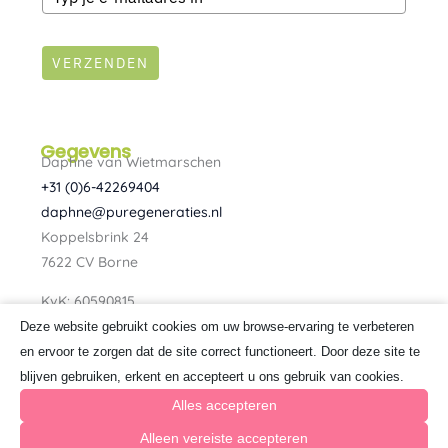
VERZENDEN
Gegevens
Daphne van Wietmarschen
+31 (0)6-42269404
daphne@puregeneraties.nl
Koppelsbrink 24
7622 CV Borne
KvK: 60590815
BTW: NL080734303B01
Deze website gebruikt cookies om uw browse-ervaring te verbeteren
F
I
en ervoor te zorgen dat de site correct functioneert. Door deze site te
a
n
blijven gebruiken, erkent en accepteert u ons gebruik van cookies.
c
s
e
t
Alles accepteren
b
a
o
g
Alleen vereiste accepteren