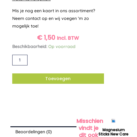
Mis je nog een kaart in ons assortiment?
Neem contact op en wij voegen ‘m zo
mogelijk toe!
€
1,50
Incl. BTW
Ansichtkaart
Beschikbaarheid:
Op voorraad
'reach
Alternative:
for
the
sun
Toevoegen
and
shine'
ZintenZ
aantal
Misschien
vindt je
Magnesium
Beoordelingen (0)
dit ook
Sticks New Care