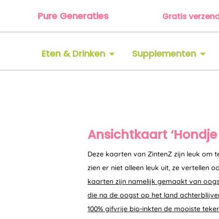
Ga
Pure Generaties
Gratis verzen
naar
de
inhoud
OPEN ETEN & DRINKEN
OPEN
Eten & Drinken
Supplementen
Ansichtkaart ‘Hondje 
Deze kaarten van ZintenZ zijn leuk om t
zien er niet alleen leuk uit, ze vertellen
kaarten zijn namelijk gemaakt van oogs
die na de oogst op het land achterblijv
100% gifvrije bio-inkten de mooiste tek