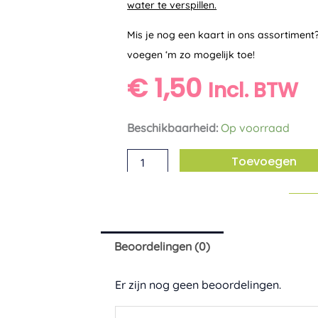
water te verspillen.
Mis je nog een kaart in ons assortiment
voegen ‘m zo mogelijk toe!
€
1,50
Incl. BTW
Ansichtkaart
Beschikbaarheid:
Op voorraad
'Hondje
Toevoegen
op
fiets'
ZintenZ
aantal
Beoordelingen (0)
Er zijn nog geen beoordelingen.