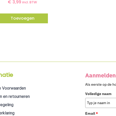
€
3,99
incl. BTW
Toevoegen
matie
Aanmelden 
Als eerste op de h
e Voorwaarden
Volledige naam
n en retourneren
regeling
erklaring
Email
*