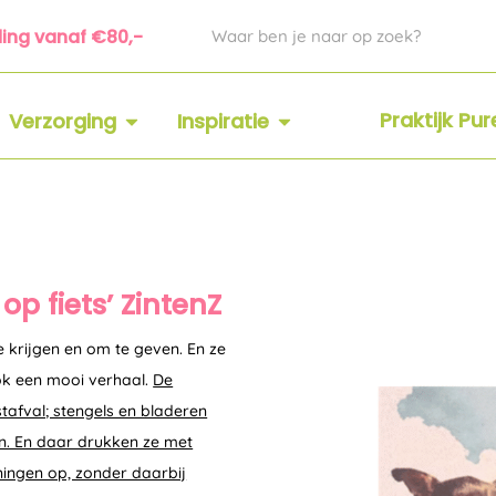
Zoeken
ding vanaf €80,-
 SUPPLEMENTEN
OPEN VERZORGING
OPEN INSPIRATIE
Praktijk Pu
Verzorging
Inspiratie
op fiets’ ZintenZ
e krijgen en om te geven. En ze
 ook een mooi verhaal.
De
tafval; stengels en bladeren
en. En daar drukken ze met
eningen op, zonder daarbij