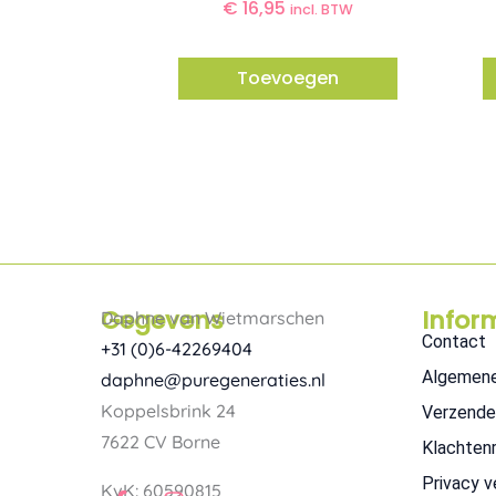
€
16,95
incl. BTW
Toevoegen
Gegevens
Infor
Daphne van Wietmarschen
Contact
+31 (0)6-42269404
Algemen
daphne@puregeneraties.nl
Koppelsbrink 24
Verzende
7622 CV Borne
Klachten
Privacy v
F
I
KvK: 60590815