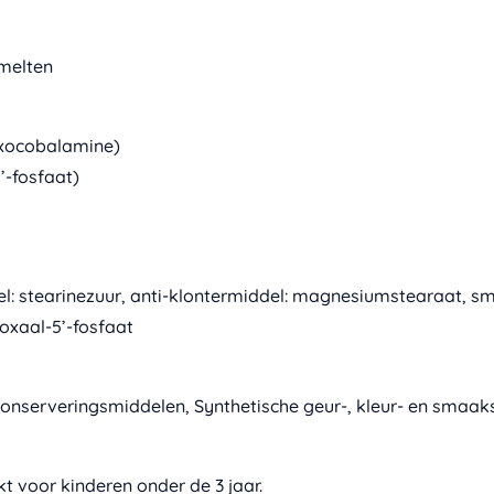
smelten
oxocobalamine)
’-fosfaat)
del: stearinezuur, anti-klontermiddel: magnesiumstearaat, sm
oxaal-5’-fosfaat
, Conserveringsmiddelen, Synthetische geur-, kleur- en smaaks
t voor kinderen onder de 3 jaar.