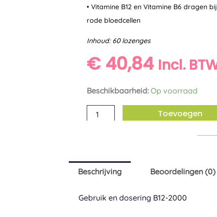
• Vitamine B12 en Vitamine B6 dragen b
rode bloedcellen
Inhoud: 60 lozenges
€
40,84
Incl. BT
B12-
Beschikbaarheid:
Op voorraad
2000
Toevoegen
Biotics
aantal
Beschrijving
Beoordelingen (0)
Gebruik en dosering B12-2000