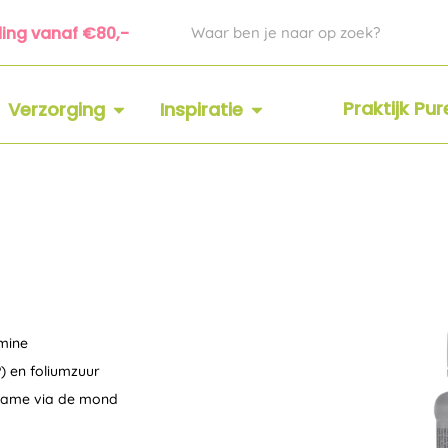
Zoeken
ding vanaf €80,-
 SUPPLEMENTEN
OPEN VERZORGING
OPEN INSPIRATIE
Praktijk Pu
Verzorging
Inspiratie
mine
P) en foliumzuur
opname via de mond