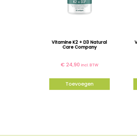
Vitamine K2 + D3 Natural
V
Care Company
€
24,90
incl. BTW
Toevoegen