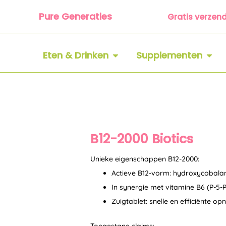
Ga
Pure Generaties
Gratis verzen
naar
de
inhoud
OPEN ETEN & DRINKEN
OPEN
Eten & Drinken
Supplementen
B12-2000 Biotics
Unieke eigenschappen B12-2000:
Actieve B12-vorm: hydroxycobala
In synergie met vitamine B6 (P-5-
Zuigtablet: snelle en efficiënte 
Toegestane claims: