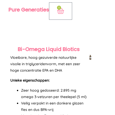
Ga
0
Pure Generaties
Winkelwagen
naar
de
inhoud
Bi-Omega Liquid Biotics
Vloeibare, hoog gezuiverde natuurlijke
visolie in triglyceridenvorm, met een zeer
hoge concentratie EPA en DHA
Unieke eigenschappen:
Zeer hoog gedoseerd: 2.895 mg
omega 3-vetzuren per theelepel (5 ml)
Veilig verpakt in een donkere glazen
fles en dus BPA-vrij