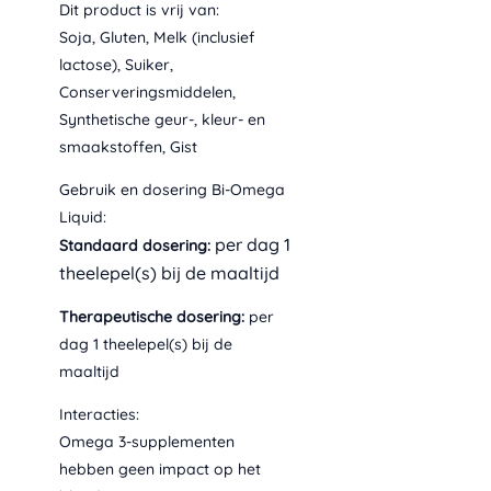
Dit product is vrij van:
0
9
t
Soja, Gluten, Melk (inclusief
0
o
lactose), Suiker,
t
Conserveringsmiddelen,
€
Synthetische geur-, kleur- en
smaakstoffen, Gist
3
9
Gebruik en dosering Bi-Omega
,
Liquid:
9
per dag 1
0
Standaard dosering:
theelepel(s) bij de maaltijd
Therapeutische dosering:
per
dag 1 theelepel(s) bij de
maaltijd
Interacties:
Omega 3-supplementen
hebben geen impact op het