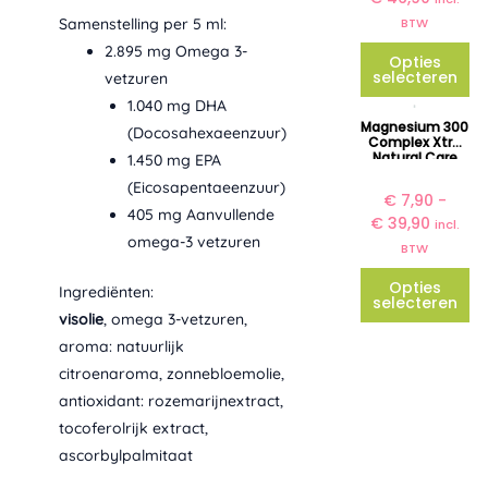
k
BTW
Samenstelling per 5 ml:
l
Deze
a
2.895 mg Omega 3-
optie
Opties
s
selecteren
vetzuren
kan
s
1.040 mg DHA
gekozen
P
e
Dit
Magnesium 300
(Docosahexaeenzuur)
worden
r
:
Complex Xtra
product
Natural Care
i
1.450 mg EPA
€
op
heeft
Company
j
(Eicosapentaeenzuur)
de
meerdere
€
7,90
-
s
2
405 mg Aanvullende
productp
€
39,90
variaties.
incl.
k
0
omega-3 vetzuren
BTW
l
Deze
,
a
9
optie
Opties
Ingrediënten:
s
0
selecteren
kan
s
visolie
, omega 3-vetzuren,
t
gekozen
e
o
aroma: natuurlijk
worden
:
t
citroenaroma, zonnebloemolie,
€
op
€
antioxidant: rozemarijnextract,
de
tocoferolrijk extract,
7
4
productp
ascorbylpalmitaat
,
6
9
,