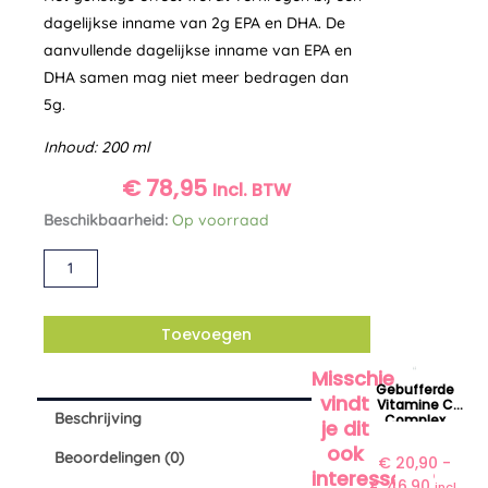
dagelijkse inname van 2g EPA en DHA. De
aanvullende dagelijkse inname van EPA en
DHA samen mag niet meer bedragen dan
5g.
Inhoud: 200 ml
€
78,95
Incl. BTW
Bi-
Beschikbaarheid:
Op voorraad
Omega
Alternative:
Liquid
Biotics
aantal
Toevoegen
Misschien
P
Dit
Gebufferde
r
vindt
Vitamine C
product
Beschrijving
Complex
i
je dit
heeft
Natural Care
j
ook
Company
Beoordelingen (0)
meerdere
€
20,90
-
s
interessant?
€
46,90
variaties.
incl.