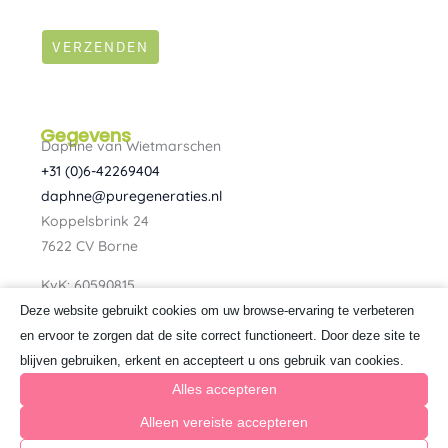
VERZENDEN
Gegevens
Daphne van Wietmarschen
+31 (0)6-42269404
daphne@puregeneraties.nl
Koppelsbrink 24
7622 CV Borne
KvK: 60590815
BTW: NL080734303B01
Deze website gebruikt cookies om uw browse-ervaring te verbeteren
F
I
en ervoor te zorgen dat de site correct functioneert. Door deze site te
a
n
blijven gebruiken, erkent en accepteert u ons gebruik van cookies.
c
s
e
t
Alles accepteren
b
a
o
g
Alleen vereiste accepteren
o
r