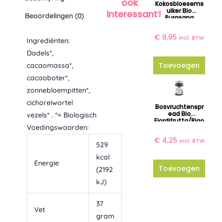
ook
Kokosbloesems
Uiker Bio
interessant?
Beoordelingen (0)
Purasana
€
9,95
incl. BTW
Ingrediënten:
Dadels*,
Toevoegen
cacaomassa*,
cacaoboter*,
zonnebloempitten*,
cichoreiwortel
Bosvruchtenspr
Ead Bio
vezels* . *= Biologisch
Fiordifrutta/Rigo
Voedingswaarden:
Ni
€
4,25
incl. BTW
529
kcal
Energie
Toevoegen
(2192
kJ)
37
Vet
gram