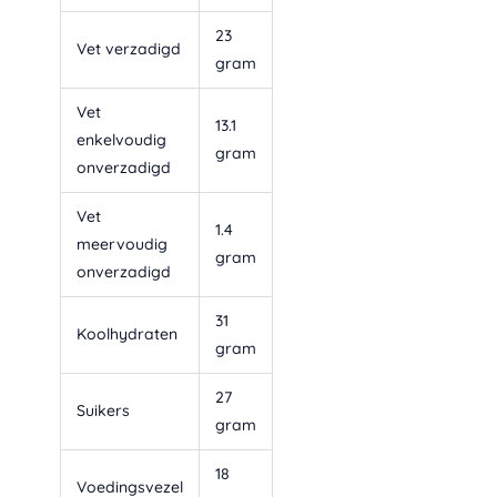
23
Vet verzadigd
gram
Vet
13.1
enkelvoudig
gram
onverzadigd
Vet
1.4
meervoudig
gram
onverzadigd
31
Koolhydraten
gram
27
Suikers
gram
18
Voedingsvezel