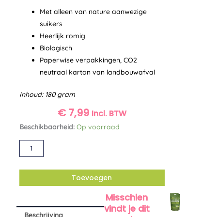
Met alleen van nature aanwezige
suikers
Heerlijk romig
Biologisch
Paperwise verpakkingen, CO2
neutraal karton van landbouwafval
Inhoud: 180 gram
€
7,99
Incl. BTW
Choco
Beschikbaarheid:
Op voorraad
chunks
Alternative:
original
No
Sugar
Toevoegen
Daddies
Misschien
bio
vindt je dit
aantal
Beschrijving