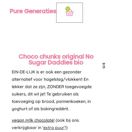
Ga
0
Pure Generaties
Winkelwagen
naar
de
inhoud
Choco chunks original No
Sugar Daddies bio
EIN-DE-LIJK is er ook een gezonder
alternatief voor hagelslag/vlokken!! En
lekker dat ze zijn, ZONDER toegevoegde
suikers, dit wil je!! Te gebruiken als
toevoeging op brood, pannenkoeken, in
yoghurt of als bakingrediënt.
vegan m!lk chocolate!
(ook bij ons
verkrijgbaar in ‘
extra puur’
!)