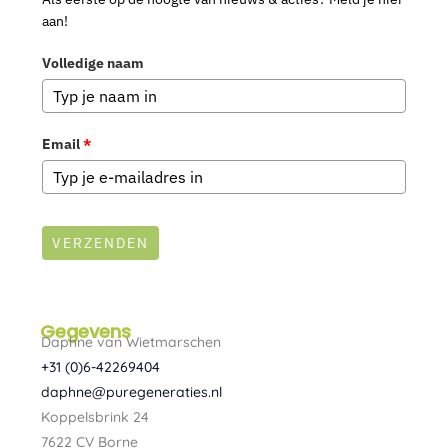
aan!
Volledige naam
Email
*
VERZENDEN
Gegevens
Daphne van Wietmarschen
+31 (0)6-42269404
daphne@puregeneraties.nl
Koppelsbrink 24
7622 CV Borne