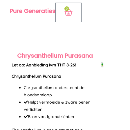
Ga
0
Pure Generaties
Winkelwagen
naar
de
inhoud
Chrysanthellum Purasana
Let op: Aanbieding ivm THT 8-26!
Chrysanthellum Purasana
Chrysanthellum ondersteunt de
bloedsomloop
Helpt vermoeide & zware benen
verlichten
Bron van fytonutriënten