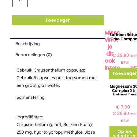
Alternative:
aantal
P
I
R
G
O
E
Toevoegen
N
P
K
R
Misschien
Saffraan Natur
E
I
vindt
Care Compa
Beschrijving
L
J
je
I
S
dit
Beoordelingen (0)
€
29,90
incl
J
I
ook
BTW
K
S
interessant
Gebruik Chrysanthellum capsules:
E
:
Toevoege
Gebruik 5 capsules per dag samen met
P
€
P
Dit
R
een groot glas water.
Magnesium 3
r
Complex Xtr
I
8
produ
Natural Care
i
Samenstelling:
J
,
Company
heeft
j
S
9
€
7,90
-
meer
s
W
5
€
39,90
incl
variat
k
Ingrediënten:
A
.
BTW
l
Deze
Chrysanthellum (plant, Burkina Faso):
S
a
optie
Opties
:
250 mg, hydroxypropylmethylcellulose
s
selecteren