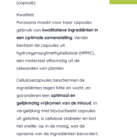
kan
€
(capsule).
s
geko
e
Kwaliteit:
1
word
:
6
Purasana maakt voor haar capsules
€
op
,
gebruik van
kwalitatieve ingrediënten in
de
9
7
een optimale samenstelling
. Verder
produ
5
,
bestaan de capsules uit
.
9
hydroxypropylmethylcellulose (HPMC),
0
een materiaal afkomstig uit de
t
celwanden van planten.
o
t
Cellulosecapsules beschermen de
€
ingrediënten tegen hitte en vocht, en
3
garanderen een
optimaal en
9
gelijkmatig vrijkomen van de inhoud
. In
,
vergelijking met bijvoorbeeld capsules
9
uit gelatine, is cellulose stabieler en lost
0
het sneller op in de maag, wat de
opname van de ingrediënten bevordert.