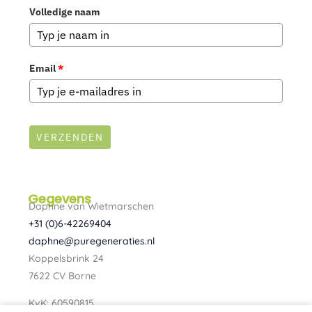
Volledige naam
Email
*
VERZENDEN
Gegevens
Daphne van Wietmarschen
+31 (0)6-42269404
daphne@puregeneraties.nl
Koppelsbrink 24
7622 CV Borne
KvK: 60590815