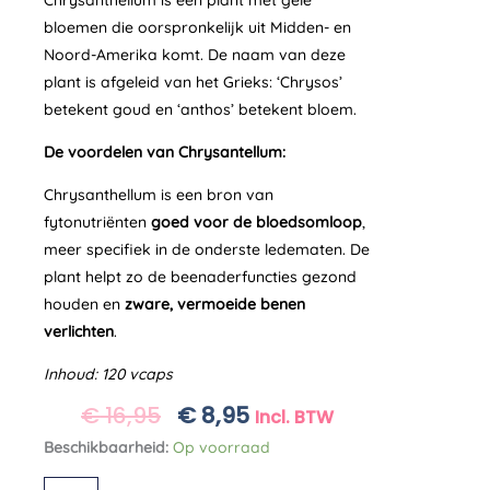
Chrysanthellum is een plant met gele
bloemen die oorspronkelijk uit Midden- en
Noord-Amerika komt. De naam van deze
plant is afgeleid van het Grieks: ‘Chrysos’
betekent goud en ‘anthos’ betekent bloem.
De voordelen van Chrysantellum:
Chrysanthellum is een bron van
fytonutriënten
goed voor de bloedsomloop
,
meer specifiek in de onderste ledematen. De
plant helpt zo de beenaderfuncties gezond
houden en
zware, vermoeide benen
verlichten
.
Inhoud: 120 vcaps
O
H
€
16,95
€
8,95
Incl. BTW
O
U
Chrysanthellum
Beschikbaarheid:
Op voorraad
R
I
Purasana
S
D