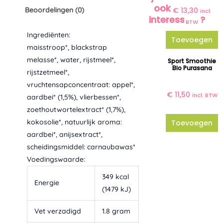
ook
Beoordelingen (0)
€
13,30
incl.
interessant?
BTW
Ingrediënten:
Toevoegen
maisstroop*, blackstrap
melasse*, water, rijstmeel*,
Sport Smoothie
Bio Purasana
rijstzetmeel*,
vruchtensapconcentraat: appel*,
€
11,50
incl. BTW
aardbei* (1,5%), vlierbessen*,
zoethoutwortelextract* (1,7%),
kokosolie*, natuurlijk aroma:
Toevoegen
aardbei*, anijsextract*,
scheidingsmiddel: carnaubawas*
Voedingswaarde:
349 kcal
Energie
(1479 kJ)
Vet verzadigd
1.8 gram