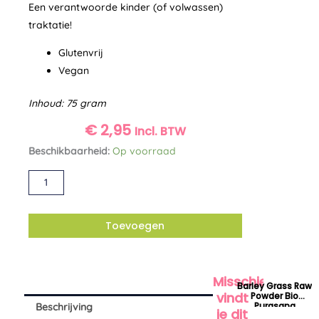
Een verantwoorde kinder (of volwassen)
traktatie!
Glutenvrij
Vegan
Inhoud: 75 gram
€
2,95
Incl. BTW
Drop
Beschikbaarheid:
Op voorraad
aardbei
Alternative:
mix
bio
Candy
Toevoegen
Tree
aantal
Misschien
Barley Grass Raw
vindt
Powder Bio
Purasana
Beschrijving
je dit