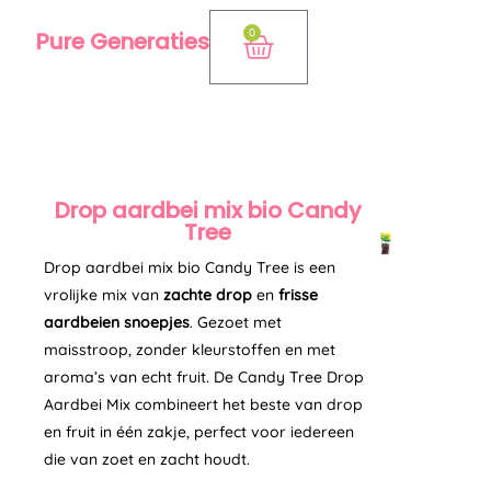
Ga
0
Pure Generaties
Winkelwagen
naar
de
inhoud
Drop aardbei mix bio Candy
Tree
Drop aardbei mix bio Candy Tree is een
vrolijke mix van
zachte drop
en
frisse
aardbeien snoepjes
. Gezoet met
maisstroop, zonder kleurstoffen en met
aroma’s van echt fruit. De Candy Tree Drop
Aardbei Mix combineert het beste van drop
en fruit in één zakje, perfect voor iedereen
die van zoet en zacht houdt.