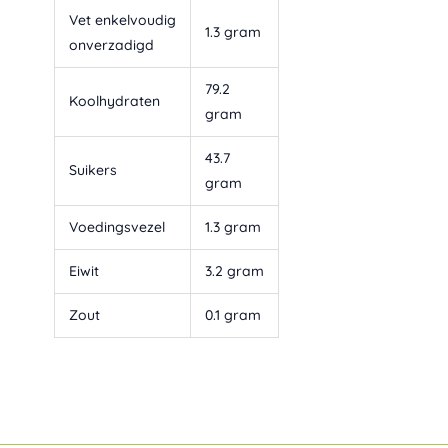
Vet enkelvoudig
1.3 gram
onverzadigd
79.2
Koolhydraten
gram
43.7
Suikers
gram
Voedingsvezel
1.3 gram
Eiwit
3.2 gram
Zout
0.1 gram