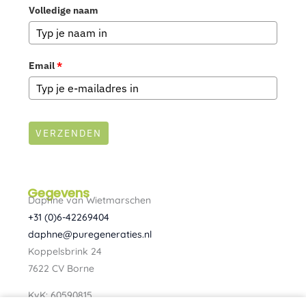
Volledige naam
Email
*
VERZENDEN
Gegevens
Daphne van Wietmarschen
+31 (0)6-42269404
daphne@puregeneraties.nl
Koppelsbrink 24
7622 CV Borne
KvK: 60590815