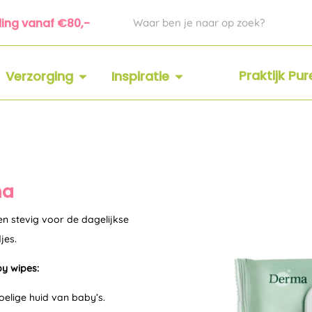
Zoeken
ding vanaf €80,-
 SUPPLEMENTEN
OPEN VERZORGING
OPEN INSPIRATIE
Praktijk Pu
Verzorging
Inspiratie
ma
n stevig voor de dagelijkse
jes.
y wipes:
oelige huid van baby’s.