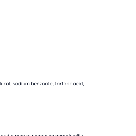
ycol, sodium benzoate, tartaric acid,
envoudig mee te nemen en gemakkelijk