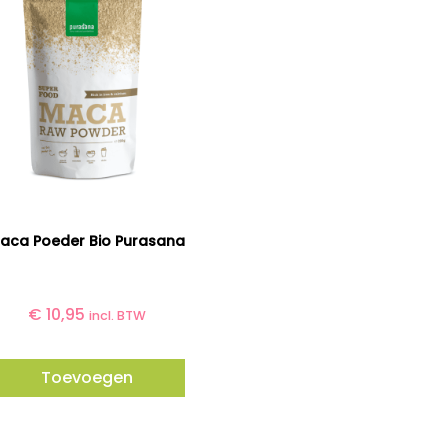
aca Poeder Bio Purasana
€
10,95
incl. BTW
Toevoegen