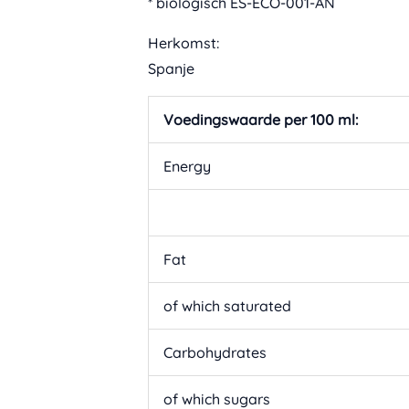
* biologisch ES-ECO-001-AN
Herkomst:
Spanje
Voedingswaarde per 100 ml:
Energy
Fat
of which saturated
Carbohydrates
of which sugars