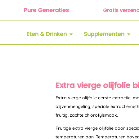
Ga
Pure Generaties
Gratis verzen
naar
de
inhoud
OPEN ETEN & DRINKEN
OPEN
Eten & Drinken
Supplementen
Extra vierge olijfoli
Extra vierge olijfolie eerste extractie.
olijvenmengeling, speciale extractiemet
fruitig, zachte chlorofylsmaak.
Fruitige extra vierge olijfolie door specia
temperaturen aan. Temperaturen boven