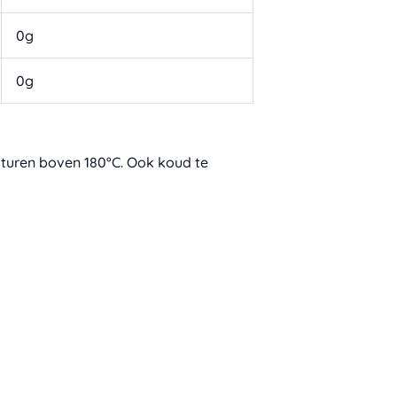
0g
0g
raturen boven 180°C. Ook koud te