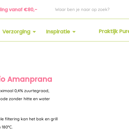
Zoeken
ding vanaf €80,-
 SUPPLEMENTEN
OPEN VERZORGING
OPEN INSPIRATIE
Praktijk Pu
Verzorging
Inspiratie
e bio Amanprana
 maximaal 0,4% zuurtegraad,
hode zonder hitte en water
le filtering kan het bak en grill
 180°C.