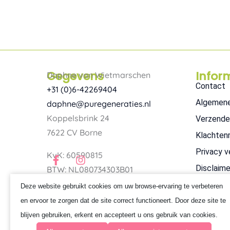
Gegevens
Infor
Daphne van Wietmarschen
Contact
+31 (0)6-42269404
Algemen
daphne@puregeneraties.nl
Koppelsbrink 24
Verzende
7622 CV Borne
Klachten
Privacy v
F
I
KvK: 60590815
a
n
Disclaime
BTW: NL080734303B01
c
s
e
t
Deze website gebruikt cookies om uw browse-ervaring te verbeteren
b
a
en ervoor te zorgen dat de site correct functioneert. Door deze site te
o
g
o
r
blijven gebruiken, erkent en accepteert u ons gebruik van cookies.
k
a