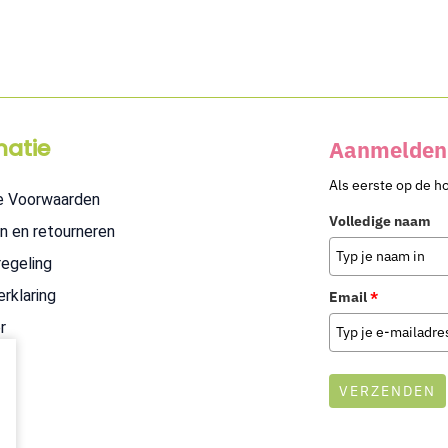
matie
Aanmelden 
Als eerste op de h
e Voorwaarden
Volledige naam
n en retourneren
regeling
erklaring
Email
*
r
VERZENDEN