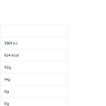
3389 kJ
824 kcal
92g
14g
0g
0g