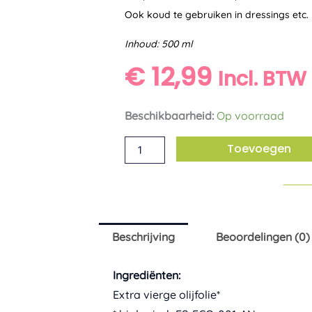
Ook koud te gebruiken in dressings etc.
Inhoud: 500 ml
€
12,99
Incl. BTW
Extra
Beschikbaarheid:
Op voorraad
vierge
Toevoegen
olijfolie
bio
Amanprana
aantal
Beschrijving
Beoordelingen (0)
Ingrediënten:
Extra vierge olijfolie*