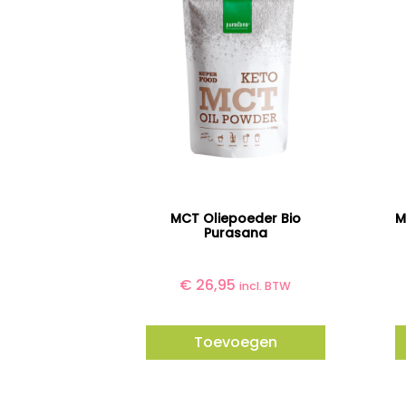
MCT Oliepoeder Bio
M
Purasana
€
26,95
incl. BTW
Toevoegen