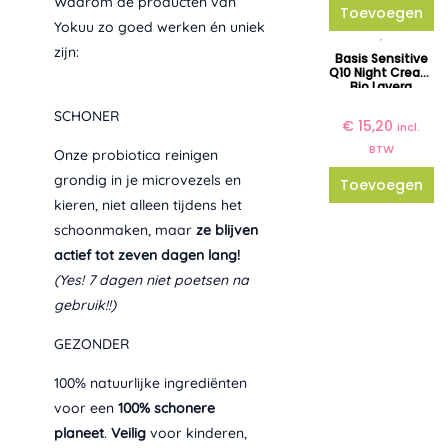
Waarom de producten van
Toevoegen
Yokuu zo goed werken én uniek
zijn:
Basis Sensitive
Q10 Night Cream
Bio Lavera
SCHONER
€
15,20
incl.
BTW
Onze probiotica reinigen
grondig in je microvezels en
Toevoegen
kieren, niet alleen tijdens het
schoonmaken, maar
ze blijven
actief tot zeven dagen lang!
(Yes! 7 dagen niet poetsen na
gebruik!!)
GEZONDER
100% natuurlijke ingrediënten
voor een
100% schonere
planeet
.
Veilig
voor kinderen,