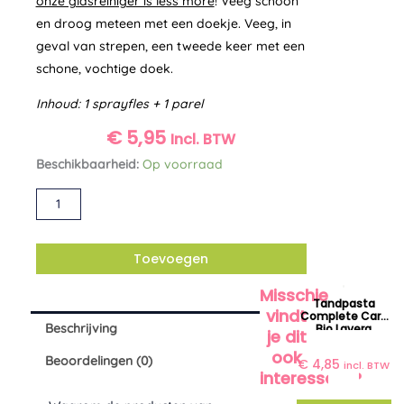
onze glasreiniger is less more
! Veeg schoon
en droog meteen met een doekje. Veeg, in
geval van strepen, een tweede keer met een
schone, vochtige doek.
Inhoud: 1 sprayfles + 1 parel
€
5,95
Incl. BTW
Glasreiniger
Beschikbaarheid:
Op voorraad
startkit
Alternative:
Yokuu
aantal
Toevoegen
Misschien
Tandpasta
vindt
Complete Care
Beschrijving
Bio Lavera
je dit
ook
Beoordelingen (0)
€
4,85
incl. BTW
interessant?