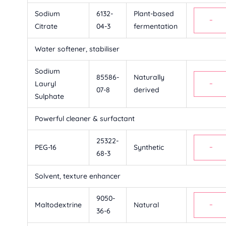
Sodium
6132-
Plant-based
−
Citrate
04-3
fermentation
Water softener, stabiliser
Sodium
85586-
Naturally
Lauryl
−
07-8
derived
Sulphate
Powerful cleaner & surfactant
25322-
PEG-16
Synthetic
−
68-3
Solvent, texture enhancer
9050-
Maltodextrine
Natural
−
36-6