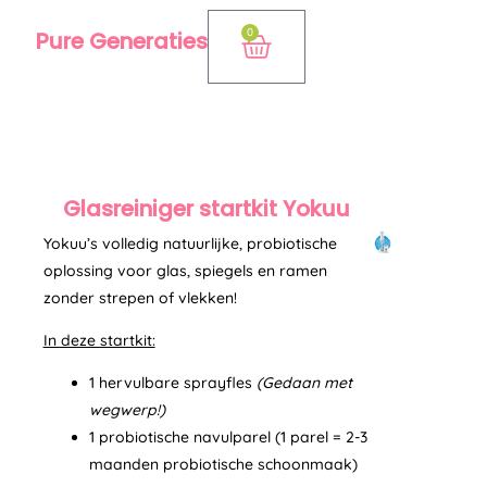
Ga
0
Pure Generaties
Winkelwagen
naar
de
inhoud
Glasreiniger startkit Yokuu
Yokuu’s volledig natuurlijke, probiotische
oplossing voor glas, spiegels en ramen
zonder strepen of vlekken!
In deze startkit:
1 hervulbare sprayfles
(Gedaan met
wegwerp!)
1 probiotische navulparel (1 parel = 2-3
maanden probiotische schoonmaak)