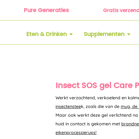
Ga
Pure Generaties
Gratis verzen
naar
de
inhoud
OPEN ETEN & DRINKEN
OPEN
Eten & Drinken
Supplementen
Insect SOS gel Care P
Werkt verzachtend, verkoelend en kalme
insectenstee
k, zoals die van de
mug, de 
Maar ook werkt deze gel verlichtend n
huid in contact is gekomen met
brandne
eikenprocessierups!