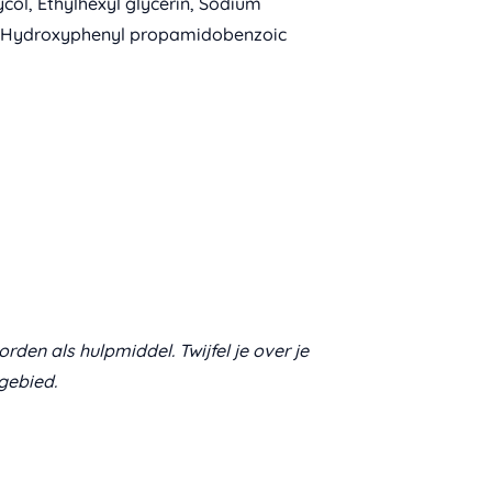
lycol, Ethylhexyl glycerin, Sodium
il, Hydroxyphenyl propamidobenzoic
den als hulpmiddel. Twijfel je over je
gebied.