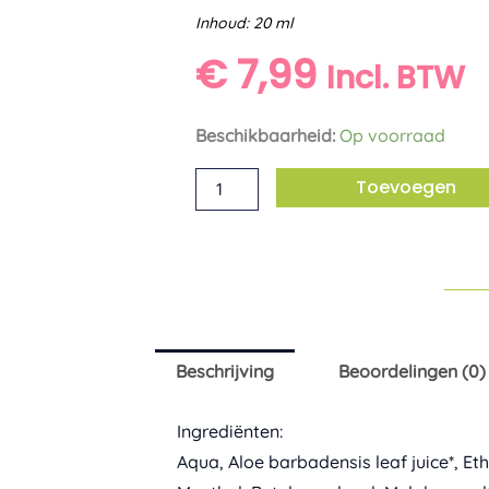
Inhoud: 20 ml
€
7,99
Incl. BTW
Insect
Beschikbaarheid:
Op voorraad
SOS
Toevoegen
gel
Care
Plus
aantal
Beschrijving
Beoordelingen (0)
Ingrediënten:
Aqua, Aloe barbadensis leaf juice*, Et