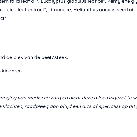
rnifolia leaf oil*, Eucalyptus globulus leaf oil*, Pentylene g
a dioica leaf extract*, Limonene, Helianthus annuus seed o
ct*
nd de plek van de beet/steek.
 kinderen.
vanging van medische zorg en dient deze alleen ingezet te wor
lachten, raadpleeg dan altijd een arts of specialist op dit 