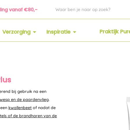
Zoeken
ding vanaf €80,-
 SUPPLEMENTEN
OPEN VERZORGING
OPEN INSPIRATIE
Praktijk Pu
Verzorging
Inspiratie
lus
rend bij gebruik na een
wesp en de paardenvlieg
.
a een
kwallenbeet
of nadat de
tels of de brandharen van de