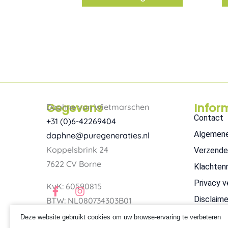
Gegevens
Infor
Daphne van Wietmarschen
Contact
+31 (0)6-42269404
Algemen
daphne@puregeneraties.nl
Koppelsbrink 24
Verzende
7622 CV Borne
Klachten
Privacy v
F
I
KvK: 60590815
a
n
Disclaime
BTW: NL080734303B01
c
s
e
t
Deze website gebruikt cookies om uw browse-ervaring te verbeteren
b
a