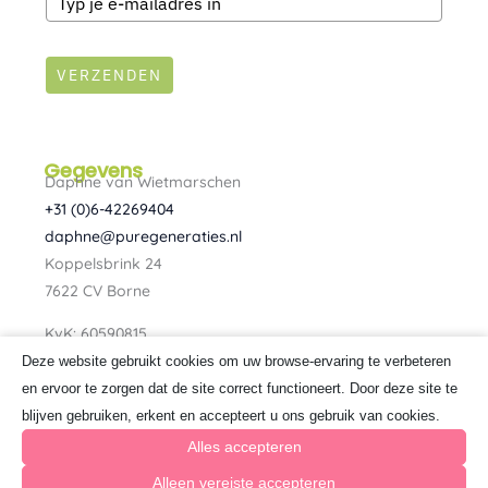
VERZENDEN
Gegevens
Daphne van Wietmarschen
+31 (0)6-42269404
daphne@puregeneraties.nl
Koppelsbrink 24
7622 CV Borne
KvK: 60590815
BTW: NL080734303B01
Deze website gebruikt cookies om uw browse-ervaring te verbeteren
F
I
en ervoor te zorgen dat de site correct functioneert. Door deze site te
a
n
blijven gebruiken, erkent en accepteert u ons gebruik van cookies.
c
s
e
t
Alles accepteren
b
a
o
g
Alleen vereiste accepteren