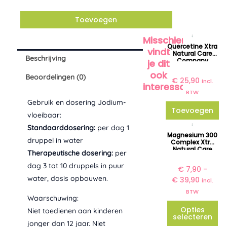
Alternative:
Biotics
Toevoegen
aantal
Misschien
Quercetine Xtra
vindt
Natural Care
Beschrijving
Company
je dit
ook
Beoordelingen (0)
€
25,90
incl.
interessant?
BTW
Gebruik en dosering Jodium-
Toevoegen
vloeibaar:
P
Standaarddosering:
per dag 1
Dit
Magnesium 300
r
druppel in water
product
Complex Xtra
i
Natural Care
Therapeutische dosering:
per
heeft
Company
j
dag 3 tot 10 druppels in puur
meerdere
€
7,90
-
s
water, dosis opbouwen.
€
39,90
variaties.
k
incl.
l
BTW
Deze
Waarschuwing:
a
optie
Opties
Niet toedienen aan kinderen
s
selecteren
kan
s
jonger dan 12 jaar. Niet