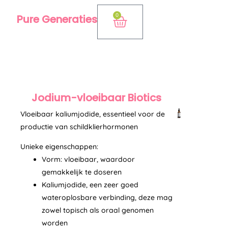
Ga
0
Pure Generaties
Winkelwagen
naar
de
inhoud
Jodium-vloeibaar Biotics
Vloeibaar kaliumjodide, essentieel voor de
productie van schildklierhormonen
Unieke eigenschappen:
Vorm: vloeibaar, waardoor
gemakkelijk te doseren
Kaliumjodide, een zeer goed
wateroplosbare verbinding, deze mag
zowel topisch als oraal genomen
worden