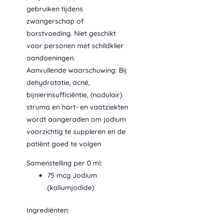
gekozen
e
gebruiken tijdens
worden
:
zwangerschap of
€
op
borstvoeding. Niet geschikt
de
voor personen met schildklier
7
productpa
aandoeningen.
,
9
Aanvullende waarschuwing: Bij
0
dehydratatie, acné,
t
bijnierinsufficiëntie, (nodulair)
o
struma en hart- en vaatziekten
t
wordt aangeraden om jodium
€
voorzichtig te suppleren en de
3
patiënt goed te volgen
9
,
Samenstelling per 0 ml:
9
75 mcg Jodium
0
(kaliumjodide)
Ingrediënten: