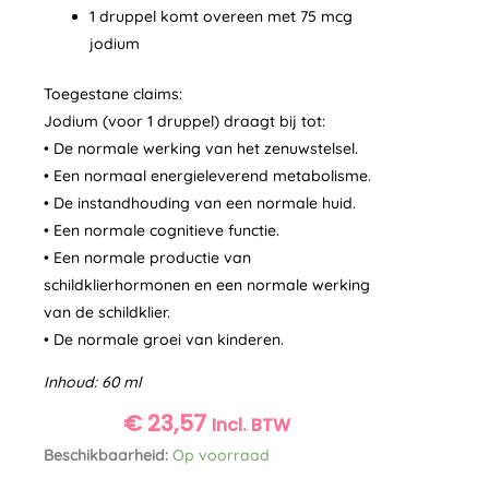
1 druppel komt overeen met 75 mcg
jodium
Toegestane claims:
Jodium (voor 1 druppel) draagt bij tot:
• De normale werking van het zenuwstelsel.
• Een normaal energieleverend metabolisme.
• De instandhouding van een normale huid.
• Een normale cognitieve functie.
• Een normale productie van
schildklierhormonen en een normale werking
van de schildklier.
• De normale groei van kinderen.
Inhoud: 60 ml
€
23,57
Incl. BTW
Jodium-
Beschikbaarheid:
Op voorraad
vloeibaar