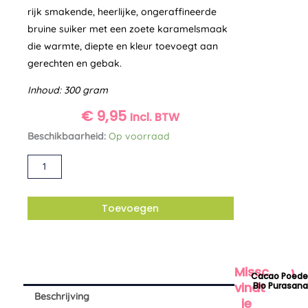
rijk smakende, heerlijke, ongeraffineerde
bruine suiker met een zoete karamelsmaak
die warmte, diepte en kleur toevoegt aan
gerechten en gebak.
Inhoud: 300 gram
€
9,95
Incl. BTW
Kokosbloesemsuiker
Beschikbaarheid:
Op voorraad
bio
Alternative:
Purasana
aantal
Toevoegen
Misschien
Cacao Poede
vindt
Bio Purasan
Beschrijving
je