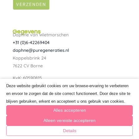
VERZENDEN
Gegevens
Daphne van Wietmarschen
+31 (0)6-42269404
daphne@puregeneraties.nl
Koppelsbrink 24
7622 CV Borne
KvK: 60590815
BTW: NL080734303B01
Deze website gebruikt cookies om uw browse-ervaring te verbeteren
F
I
en ervoor te zorgen dat de site correct functioneert. Door deze site te
a
n
blijven gebruiken, erkent en accepteert u ons gebruik van cookies.
c
s
e
t
Alles accepteren
b
a
o
g
Alleen vereiste accepteren
o
r
k
a
Details
© 2026 Pure Generaties
-
m