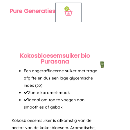
Ga
0
Pure Generaties
Winkelwagen
naar
de
inhoud
Kokosbloesemsuiker bio
Purasana
Een ongeraffineerde suiker met trage
afgifte en dus een lage glycemische
index (35)
Zoete karamelsmaak
Ideaal om toe te voegen aan
smoothies of gebak
Kokosbloesemsuiker is afkomstig van de
nectar van de kokosbloesem. Aromatische,