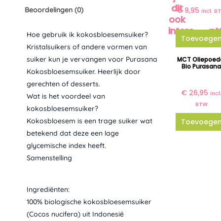
dit
Beoordelingen (0)
€
9,95
incl. B
ook
interessant
Hoe gebruik ik kokosbloesemsuiker?
Toevoege
Kristalsuikers of andere vormen van
suiker kun je vervangen voor Purasana
MCT Oliepoed
Bio Purasan
Kokosbloesemsuiker. Heerlijk door
gerechten of desserts.
€
26,95
incl
Wat is het voordeel van
BTW
kokosbloesemsuiker?
Kokosbloesem is een trage suiker wat
Toevoege
betekend dat deze een lage
glycemische index heeft.
Samenstelling
Ingrediënten:
100% biologische kokosbloesemsuiker
(Cocos nucifera) uit Indonesië