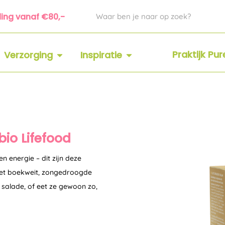
Zoeken
ding vanaf €80,-
 SUPPLEMENTEN
OPEN VERZORGING
OPEN INSPIRATIE
Praktijk Pu
Verzorging
Inspiratie
bio Lifefood
n energie – dit zijn deze
met boekweit, zongedroogde
 salade, of eet ze gewoon zo,