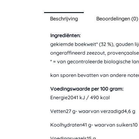
Lifefood
aantal
Beschrijving
Beoordelingen (0)
Ingrediënten:
gekiemde boekweit* (32 %), gouden li
ongeraffineerd zeezout, provençaalse 
* = van gecontroleerde biologische la
kan sporen bevatten van andere noten
Voedingswaarde per 100 gram:
Energie2041 kJ / 490 kcal
Vetten27 g- waarvan verzadigd4,6 g
Koolhydraten41 g- waarvan suikers10
Voedingsvezels15 g