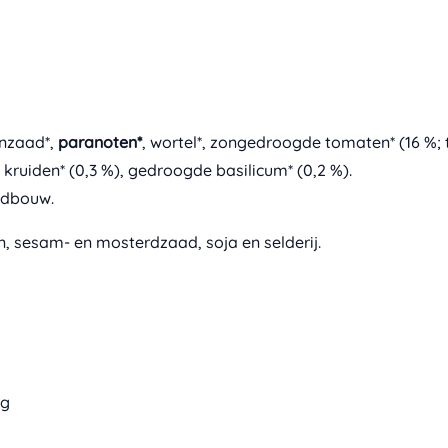
jnzaad*,
paranoten*
, wortel*, zongedroogde tomaten* (16 %; t
kruiden* (0,3 %), gedroogde basilicum* (0,2 %).
ndbouw.
, sesam- en mosterdzaad, soja en selderij.
 g