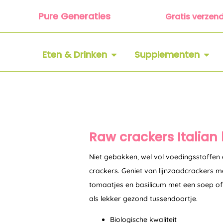
Ga
Pure Generaties
Gratis verzen
naar
de
inhoud
OPEN ETEN & DRINKEN
OPEN
Eten & Drinken
Supplementen
Raw crackers Italian 
Niet gebakken, wel vol voedingsstoffen e
crackers. Geniet van lijnzaadcrackers 
tomaatjes en basilicum met een soep of
als lekker gezond tussendoortje.
Biologische kwaliteit