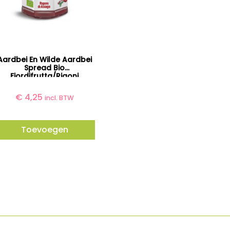
Aardbei En Wilde Aardbei
Spread Bio
Fiordifrutta/Rigoni
€
4,25
incl. BTW
Toevoegen