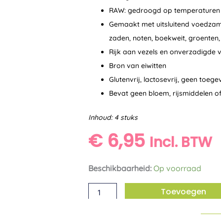
RAW: gedroogd op temperaturen 
Gemaakt met uitsluitend voedzam
zaden, noten, boekweit, groenten,
Rijk aan vezels en onverzadigde 
Bron van eiwitten
Glutenvrij, lactosevrij, geen toeg
Bevat geen bloem, rijsmiddelen 
Inhoud: 4 stuks
€
6,95
Incl. BTW
Raw
Beschikbaarheid:
Op voorraad
crackers
Toevoegen
Italian
bio