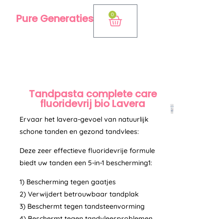
Ga
0
Pure Generaties
Winkelwagen
naar
de
inhoud
Tandpasta complete care
fluoridevrij bio Lavera
Ervaar het lavera-gevoel van natuurlijk
schone tanden en gezond tandvlees:
Deze zeer effectieve fluoridevrije formule
biedt uw tanden een 5-in-1 bescherming1:
1) Bescherming tegen gaatjes
2) Verwijdert betrouwbaar tandplak
3) Beschermt tegen tandsteenvorming
4) Beschermt tegen tandvleesproblemen