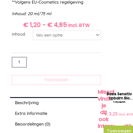
**Volgens EU-Cosmetics regelgeving
Inhoud: 20 ml/75 ml
P
€
1,20
-
€
4,85
Incl. BTW
R
Tandpasta
inhoud
I
complete
J
care
S
fluoridevrij
K
Alternative:
L
bio
A
Lavera
S
aantal
TOEVOEGEN
S
E
Misschien
Basis Sensitiv
:
vindt
Lipbalm Bio
€
Lavera
Beschrijving
je
dit
Extra informatie
€
3,25
incl. BT
1
ook
,
Beoordelingen (0)
interessant?
2
Toevoegen