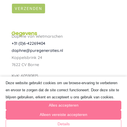
VERZENDEN
Gegevens
Daphne van Wietmarschen
+31 (0)6-42269404
daphne@puregeneraties.nl
Koppelsbrink 24
7622 CV Borne
KvK: 60590815
BTW: NL080734303B01
Deze website gebruikt cookies om uw browse-ervaring te verbeteren
F
I
en ervoor te zorgen dat de site correct functioneert. Door deze site te
a
n
blijven gebruiken, erkent en accepteert u ons gebruik van cookies.
c
s
e
t
Alles accepteren
b
a
o
g
Alleen vereiste accepteren
o
r
k
a
Details
© 2026 Pure Generaties