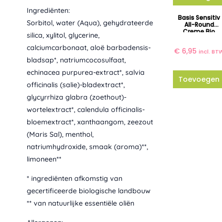
0
Ingrediënten:
T
Basis Sensitiv
Sorbitol, water (Aqua), gehydrateerde
O
All-Round
Creme Bio
T
silica, xylitol, glycerine,
Lavera
€
calciumcarbonaat, aloë barbadensis-
€
6,95
incl. BT
bladsap*, natriumcocosulfaat,
4
echinacea purpurea-extract*, salvia
,
Toevoegen
officinalis (salie)-bladextract*,
8
glycyrrhiza glabra (zoethout)-
5
wortelextract*, calendula officinalis-
bloemextract*, xanthaangom, zeezout
(Maris Sal), menthol,
natriumhydroxide, smaak (aroma)**,
limoneen**
* ingrediënten afkomstig van
gecertificeerde biologische landbouw
** van natuurlijke essentiële oliën