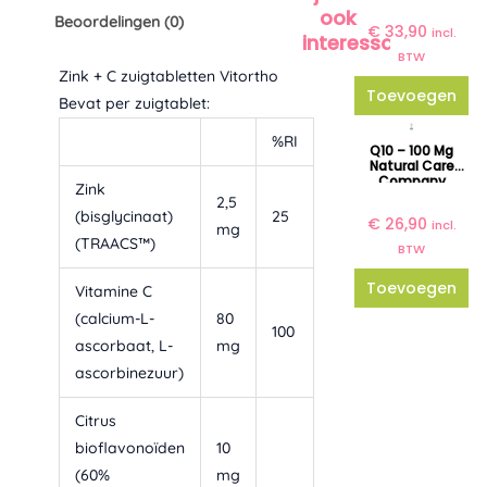
ook
Beoordelingen (0)
€
33,90
incl.
interessant?
BTW
Zink + C zuigtabletten Vitortho
Toevoegen
Bevat per zuigtablet:
%RI
Q10 – 100 Mg
Natural Care
Company
Zink
2,5
(bisglycinaat)
25
€
26,90
incl.
mg
(TRAACS™)
BTW
Toevoegen
Vitamine C
(calcium-L-
80
100
ascorbaat, L-
mg
ascorbinezuur)
Citrus
bioflavonoïden
10
(60%
mg