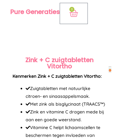
Ga
0
Pure Generaties
Winkelwagen
naar
de
inhoud
Zink + C zuigtabletten
Vitortho
Kenmerken Zink + C zuigtabletten Vitortho:
Zuigtabletten met natuurlijke
citroen- en sinaasappelsmaak.
Met zink als bisglycinaat (TRAACS™)
Zink en vitamine C dragen mede bij
aan een goede weerstand.
Vitamine C helpt lichaamscellen te
beschermen tegen invloeden van