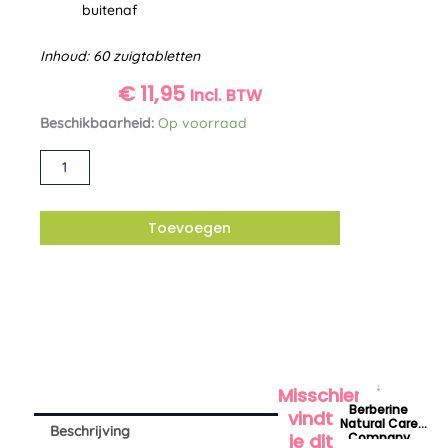
buitenaf
Inhoud: 60 zuigtabletten
€
11,95
Incl. BTW
Zink
Beschikbaarheid:
Op voorraad
+
Alternative:
C
zuigtabletten
Vitortho
Toevoegen
aantal
Misschien
Berberine
vindt
Natural Care
Beschrijving
Company
je dit