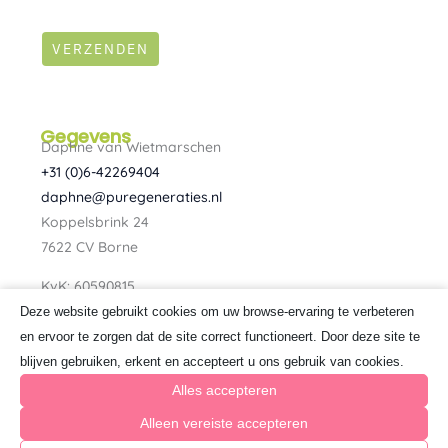
VERZENDEN
Gegevens
Daphne van Wietmarschen
+31 (0)6-42269404
daphne@puregeneraties.nl
Koppelsbrink 24
7622 CV Borne
KvK: 60590815
BTW: NL080734303B01
Deze website gebruikt cookies om uw browse-ervaring te verbeteren
F
I
en ervoor te zorgen dat de site correct functioneert. Door deze site te
a
n
blijven gebruiken, erkent en accepteert u ons gebruik van cookies.
c
s
e
t
Alles accepteren
b
a
o
g
Alleen vereiste accepteren
o
r