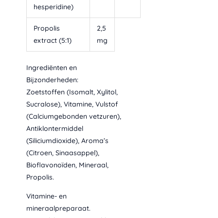
hesperidine)
Propolis
2,5
extract (5:1)
mg
Ingrediënten en
Bijzonderheden:
Zoetstoffen (Isomalt, Xylitol,
Sucralose), Vitamine, Vulstof
(Calciumgebonden vetzuren),
Antiklontermiddel
(Siliciumdioxide), Aroma’s
(Citroen, Sinaasappel),
Bioflavonoïden, Mineraal,
Propolis.
Vitamine- en
mineraalpreparaat.