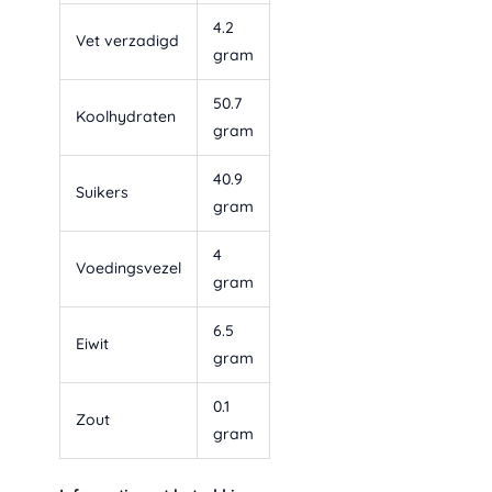
4.2
Vet verzadigd
gram
50.7
Koolhydraten
gram
40.9
Suikers
gram
4
Voedingsvezel
gram
6.5
Eiwit
gram
0.1
Zout
gram