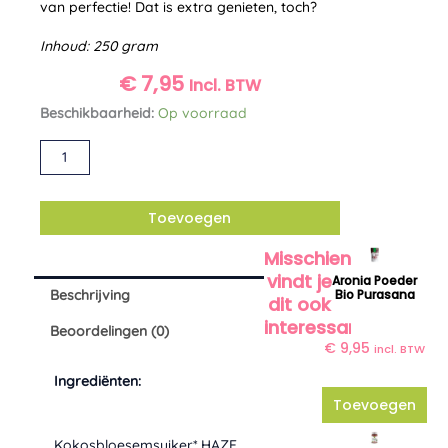
van perfectie! Dat is extra genieten, toch?
Inhoud: 250 gram
€
7,95
Incl. BTW
Choco
Beschikbaarheid:
Op voorraad
Hazelnootpasta
Alternative:
bio
Terrasana
aantal
Toevoegen
Misschien
vindt je
Aronia Poeder
Beschrijving
Bio Purasana
dit ook
interessant?
Beoordelingen (0)
€
9,95
incl. BTW
Ingrediënten:
Toevoegen
Kokosbloesemsuiker*,HAZE