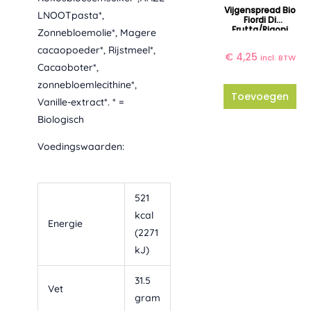
Vijgenspread Bio
LNOOTpasta*,
Fiordi Di
Frutta/Rigoni
Zonnebloemolie*, Magere
cacaopoeder*, Rijstmeel*,
€
4,25
incl. BTW
Cacaoboter*,
zonnebloemlecithine*,
Toevoegen
Vanille-extract*. * =
Biologisch
Voedingswaarden:
521
kcal
Energie
(2271
kJ)
31.5
Vet
gram