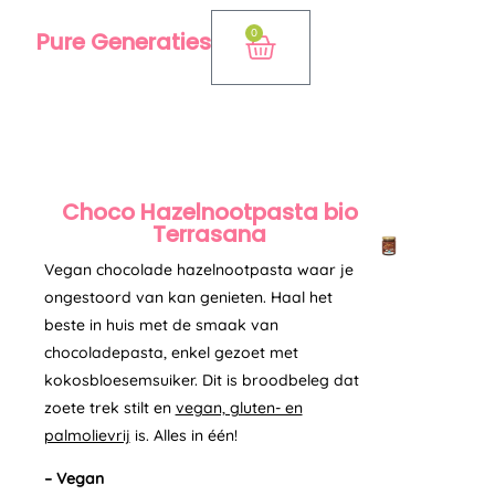
Ga
0
Pure Generaties
Winkelwagen
naar
de
inhoud
Choco Hazelnootpasta bio
Terrasana
Vegan chocolade hazelnootpasta waar je
ongestoord van kan genieten. Haal het
beste in huis met de smaak van
chocoladepasta, enkel gezoet met
kokosbloesemsuiker. Dit is broodbeleg dat
zoete trek stilt en
vegan, gluten- en
palmolievrij
is. Alles in één!
– Vegan