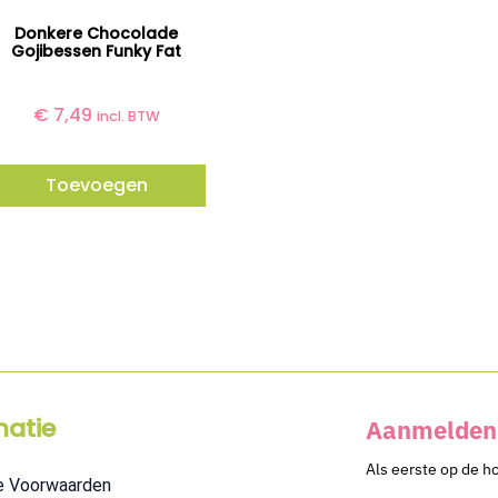
Donkere Chocolade
Gojibessen Funky Fat
€
7,49
incl. BTW
Toevoegen
matie
Aanmelden 
Als eerste op de h
e Voorwaarden