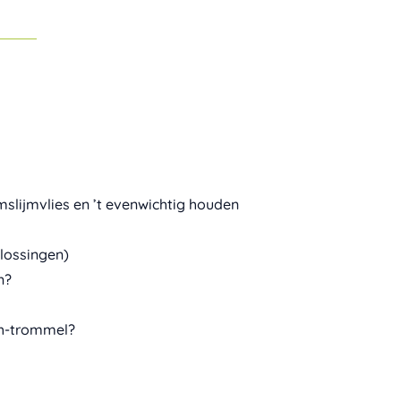
slijmvlies en ’t evenwichtig houden
plossingen)
n?
nch-trommel?