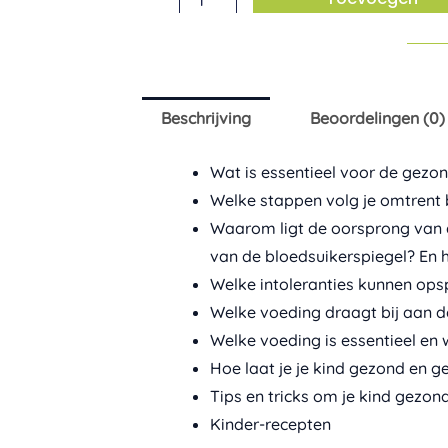
book
'Van
BABY
tot
Beschrijving
Beoordelingen (0)
PUBER
goed
Wat is essentieel voor de gezo
gevoed!'
Welke stappen volg je omtrent 
aantal
Waarom ligt de oorsprong van d
van de bloedsuikerspiegel? En h
Welke intoleranties kunnen opsp
Welke voeding draagt bij aan 
Welke voeding is essentieel en 
Hoe laat je je kind gezond en g
Tips en tricks om je kind gezond
Kinder-recepten