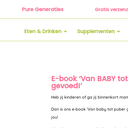
Ga
Pure Generaties
Gratis verzen
naar
de
inhoud
OPEN ETEN & DRINKEN
OPEN
Eten & Drinken
Supplementen
E-book ‘Van BABY to
gevoed!’
Heb jij kinderen of ga jij binnenkort 
Dan is ons e-book ‘Van baby tot puber
jou!