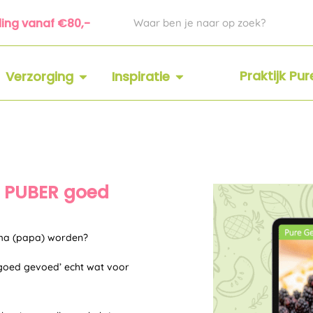
Zoeken
ding vanaf €80,-
 SUPPLEMENTEN
OPEN VERZORGING
OPEN INSPIRATIE
Praktijk Pu
Verzorging
Inspiratie
t PUBER goed
mama (papa) worden?
 goed gevoed’ echt wat voor