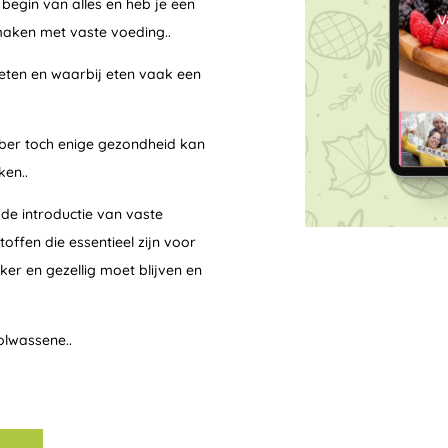
 begin van alles en heb je een
aken met vaste voeding..
eten en waarbij eten vaak een
uber toch enige gezondheid kan
ken..
 de introductie van vaste
offen die essentieel zijn voor
ker en gezellig moet blijven en
volwassene..
Alternative: