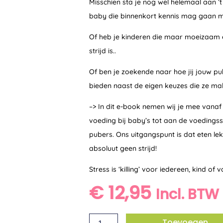
Misschien sta je nog wel helemaal aan ’t
baby die binnenkort kennis mag gaan m
Of heb je kinderen die maar moeizaam 
strijd is..
Of ben je zoekende naar hoe jij jouw p
bieden naast de eigen keuzes die ze ma
–> In dit e-book nemen wij je mee vanaf
voeding bij baby’s tot aan de voedingsst
pubers. Ons uitgangspunt is dat eten lek
absoluut geen strijd!
Stress is ‘killing’ voor iedereen, kind of 
€
12,95
Incl. BTW
E-
Toevoegen