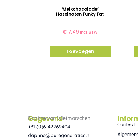
‘Melkchocolade’
Hazelnoten Funky Fat
€
7,49
incl. BTW
Toevoegen
Gegevens
Infor
Daphne van Wietmarschen
Contact
+31 (0)6-42269404
Algemen
daphne@puregeneraties.nl