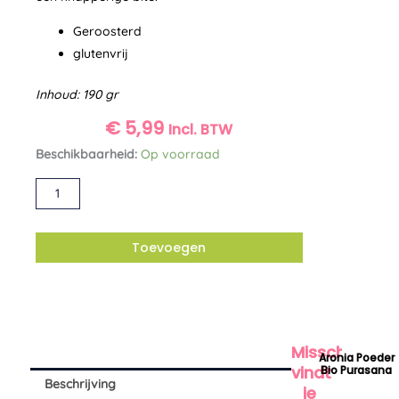
Geroosterd
glutenvrij
Inhoud: 190 gr
€
5,99
Incl. BTW
Pure
Beschikbaarheid:
Op voorraad
Chocolade
Alternative:
Cacao
Cishew
aantal
Toevoegen
Misschien
Aronia Poeder
vindt
Bio Purasana
Beschrijving
je