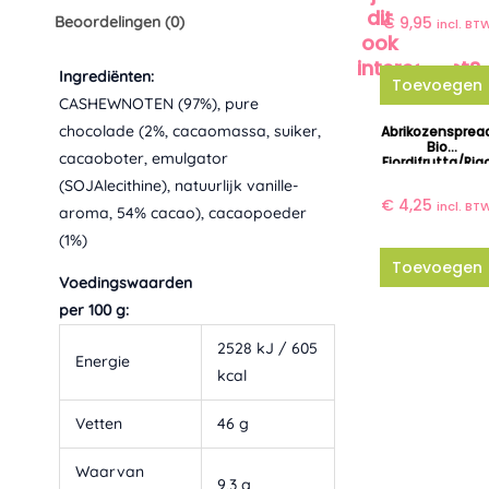
dit
Beoordelingen (0)
€
9,95
incl. BT
ook
interessant?
Ingrediënten:
Toevoegen
CASHEWNOTEN (97%), pure
chocolade (2%, cacaomassa, suiker,
Abrikozensprea
Bio
cacaoboter, emulgator
Fiordifrutta/Rig
Ni
(SOJAlecithine), natuurlijk vanille-
€
4,25
incl. BT
aroma, 54% cacao), cacaopoeder
(1%)
Toevoegen
Voedingswaarden
per 100 g:
2528 kJ / 605
Energie
kcal
Vetten
46 g
Waarvan
9,3 g