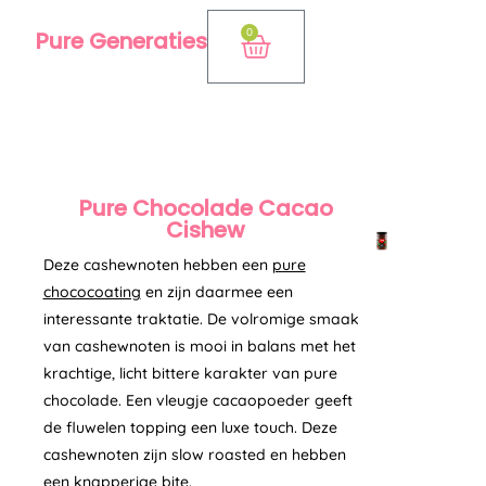
Ga
0
Pure Generaties
Winkelwagen
naar
de
inhoud
Pure Chocolade Cacao
Cishew
Deze cashewnoten hebben een
pure
chococoating
en zijn daarmee een
interessante traktatie. De volromige smaak
van cashewnoten is mooi in balans met het
krachtige, licht bittere karakter van pure
chocolade. Een vleugje cacaopoeder geeft
de fluwelen topping een luxe touch. Deze
cashewnoten zijn slow roasted en hebben
een knapperige bite.